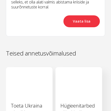
selleks, et olla alati valmis abistama kriiside ja
suurõnnetuste korral.
Vaata lisa
Teised annetusvõimalused
Toeta Ukraina
Hügieenitarbed