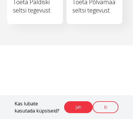
Toeta Paldiski
Toeta Põlvamaa
seltsi tegevust
seltsi tegevust
Kas lubate
Jah
Ei
kasutada küpsiseid?