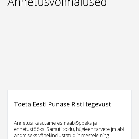
Annetusvõimalused
Toeta Eesti Punase Risti tegevust
Annetusi kasutame esmaabiõppeks ja
ennetustööks. Samuti toidu, hügieenitarvete jm abi
andmiseks vähekindlustatud inimestele ning