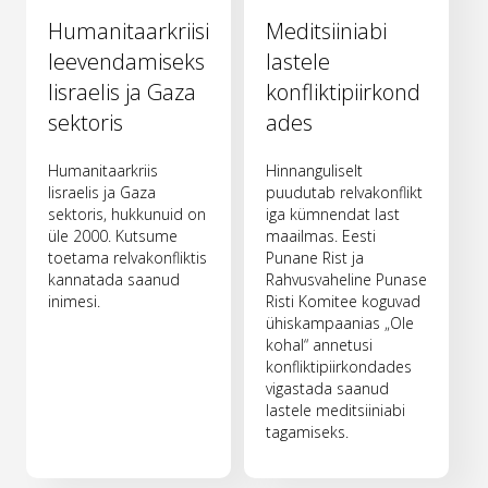
Humanitaarkriisi
Meditsiiniabi
leevendamiseks
lastele
Iisraelis ja Gaza
konfliktipiirkond
sektoris
ades
Humanitaarkriis
Hinnanguliselt
Iisraelis ja Gaza
puudutab relvakonflikt
sektoris, hukkunuid on
iga kümnendat last
üle 2000. Kutsume
maailmas. Eesti
toetama relvakonfliktis
Punane Rist ja
kannatada saanud
Rahvusvaheline Punase
inimesi.
Risti Komitee koguvad
ühiskampaanias „Ole
kohal“ annetusi
konfliktipiirkondades
vigastada saanud
lastele meditsiiniabi
tagamiseks.