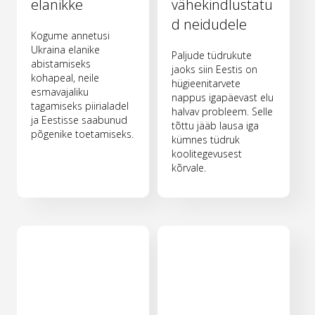
elanikke
vähekindlustatu
d neidudele
Kogume annetusi
Ukraina elanike
Paljude tüdrukute
abistamiseks
jaoks siin Eestis on
kohapeal, neile
hügieenitarvete
esmavajaliku
nappus igapäevast elu
tagamiseks piirialadel
halvav probleem. Selle
ja Eestisse saabunud
tõttu jääb lausa iga
põgenike toetamiseks.
kümnes tüdruk
koolitegevusest
kõrvale.