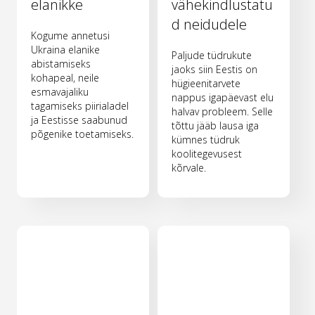
elanikke
vähekindlustatu
d neidudele
Kogume annetusi
Ukraina elanike
Paljude tüdrukute
abistamiseks
jaoks siin Eestis on
kohapeal, neile
hügieenitarvete
esmavajaliku
nappus igapäevast elu
tagamiseks piirialadel
halvav probleem. Selle
ja Eestisse saabunud
tõttu jääb lausa iga
põgenike toetamiseks.
kümnes tüdruk
koolitegevusest
kõrvale.