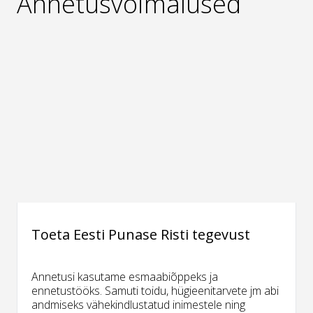
Annetusvõimalused
Toeta Eesti Punase Risti tegevust
Annetusi kasutame esmaabiõppeks ja
ennetustööks. Samuti toidu, hügieenitarvete jm abi
andmiseks vähekindlustatud inimestele ning