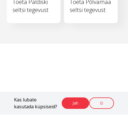
Toeta Paldiski
Toeta Põlvamaa
seltsi tegevust
seltsi tegevust
Kas lubate
Jah
Ei
kasutada küpsiseid?