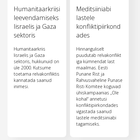
Humanitaarkriisi
Meditsiiniabi
leevendamiseks
lastele
Iisraelis ja Gaza
konfliktipiirkond
sektoris
ades
Humanitaarkriis
Hinnanguliselt
Iisraelis ja Gaza
puudutab relvakonflikt
sektoris, hukkunuid on
iga kümnendat last
üle 2000. Kutsume
maailmas. Eesti
toetama relvakonfliktis
Punane Rist ja
kannatada saanud
Rahvusvaheline Punase
inimesi.
Risti Komitee koguvad
ühiskampaanias „Ole
kohal“ annetusi
konfliktipiirkondades
vigastada saanud
lastele meditsiiniabi
tagamiseks.