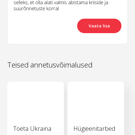
selleks, et olla alati valmis abistama kriiside ja
suurõnnetuste korral.
Vaata lisa
Teised annetusvõimalused
Toeta Ukraina
Hügieenitarbed