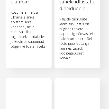
elanikke
vähekindlustatu
d neidudele
Kogume annetusi
Ukraina elanike
Paljude tüdrukute
abistamiseks
jaoks siin Eestis on
kohapeal, neile
hügieenitarvete
esmavajaliku
nappus igapäevast elu
tagamiseks piirialadel
halvav probleem. Selle
ja Eestisse saabunud
tõttu jääb lausa iga
põgenike toetamiseks.
kümnes tüdruk
koolitegevusest
kõrvale.