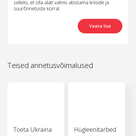
selleks, et olla alati valmis abistama kriiside ja
suurõnnetuste korral.
Vaata lisa
Teised annetusvõimalused
Toeta Ukraina
Hügieenitarbed