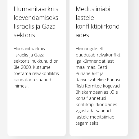
Humanitaarkriisi
Meditsiiniabi
leevendamiseks
lastele
Iisraelis ja Gaza
konfliktipiirkond
sektoris
ades
Humanitaarkriis
Hinnanguliselt
Iisraelis ja Gaza
puudutab relvakonflikt
sektoris, hukkunuid on
iga kümnendat last
üle 2000. Kutsume
maailmas. Eesti
toetama relvakonfliktis
Punane Rist ja
kannatada saanud
Rahvusvaheline Punase
inimesi.
Risti Komitee koguvad
ühiskampaanias „Ole
kohal“ annetusi
konfliktipiirkondades
vigastada saanud
lastele meditsiiniabi
tagamiseks.