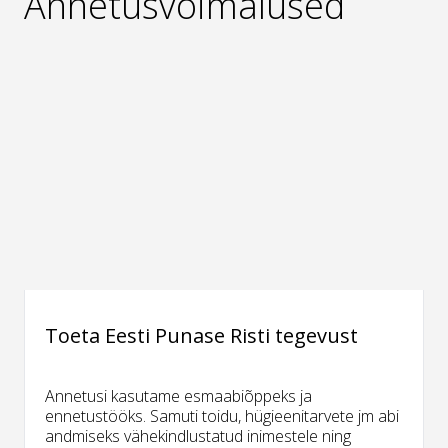
Annetusvõimalused
Toeta Eesti Punase Risti tegevust
Annetusi kasutame esmaabiõppeks ja
ennetustööks. Samuti toidu, hügieenitarvete jm abi
andmiseks vähekindlustatud inimestele ning