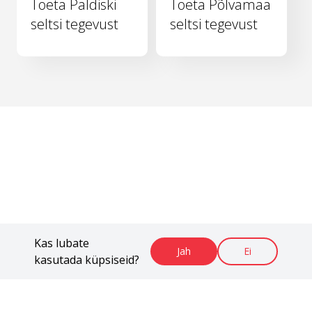
Toeta Paldiski
Toeta Põlvamaa
seltsi tegevust
seltsi tegevust
Kas lubate
Jah
Ei
kasutada küpsiseid?