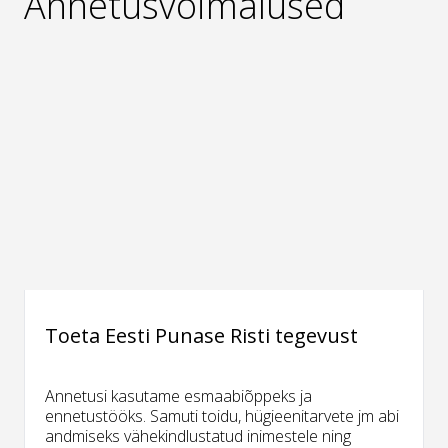
Annetusvõimalused
Toeta Eesti Punase Risti tegevust
Annetusi kasutame esmaabiõppeks ja
ennetustööks. Samuti toidu, hügieenitarvete jm abi
andmiseks vähekindlustatud inimestele ning