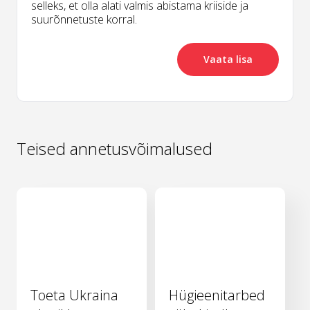
selleks, et olla alati valmis abistama kriiside ja
suurõnnetuste korral.
Vaata lisa
Teised annetusvõimalused
Toeta Ukraina
Hügieenitarbed