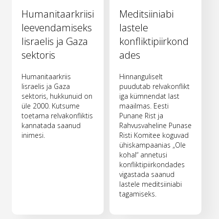
Humanitaarkriisi
Meditsiiniabi
leevendamiseks
lastele
Iisraelis ja Gaza
konfliktipiirkond
sektoris
ades
Humanitaarkriis
Hinnanguliselt
Iisraelis ja Gaza
puudutab relvakonflikt
sektoris, hukkunuid on
iga kümnendat last
üle 2000. Kutsume
maailmas. Eesti
toetama relvakonfliktis
Punane Rist ja
kannatada saanud
Rahvusvaheline Punase
inimesi.
Risti Komitee koguvad
ühiskampaanias „Ole
kohal“ annetusi
konfliktipiirkondades
vigastada saanud
lastele meditsiiniabi
tagamiseks.