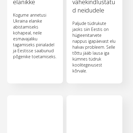
elanikke
vähekindlustatu
d neidudele
Kogume annetusi
Ukraina elanike
Paljude tüdrukute
abistamiseks
jaoks siin Eestis on
kohapeal, neile
hügieenitarvete
esmavajaliku
nappus igapäevast elu
tagamiseks piirialadel
halvav probleem. Selle
ja Eestisse saabunud
tõttu jääb lausa iga
põgenike toetamiseks.
kümnes tüdruk
koolitegevusest
kõrvale.