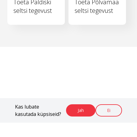
Toeta Paldiski
Toeta Põlvamaa
seltsi tegevust
seltsi tegevust
Kas lubate
Jah
Ei
kasutada küpsiseid?