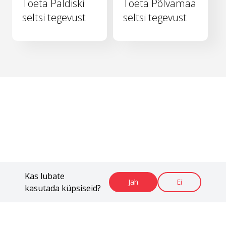
Toeta Paldiski
Toeta Põlvamaa
seltsi tegevust
seltsi tegevust
Kas lubate
Jah
Ei
kasutada küpsiseid?