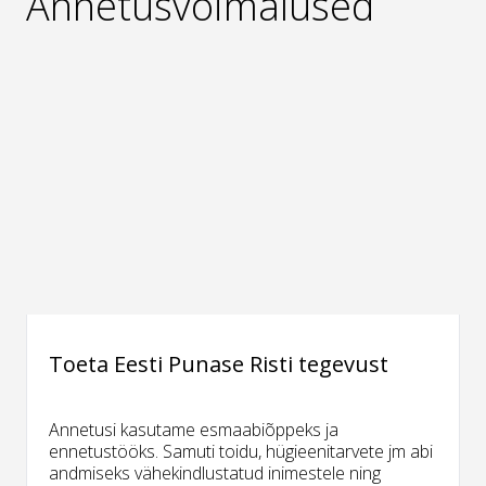
Annetusvõimalused
Toeta Eesti Punase Risti tegevust
Annetusi kasutame esmaabiõppeks ja
ennetustööks. Samuti toidu, hügieenitarvete jm abi
andmiseks vähekindlustatud inimestele ning