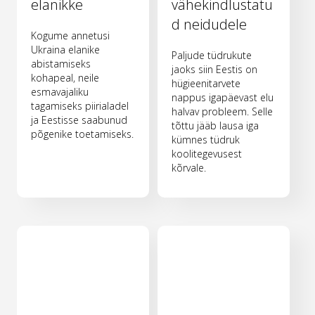
elanikke
vähekindlustatu
d neidudele
Kogume annetusi
Ukraina elanike
Paljude tüdrukute
abistamiseks
jaoks siin Eestis on
kohapeal, neile
hügieenitarvete
esmavajaliku
nappus igapäevast elu
tagamiseks piirialadel
halvav probleem. Selle
ja Eestisse saabunud
tõttu jääb lausa iga
põgenike toetamiseks.
kümnes tüdruk
koolitegevusest
kõrvale.