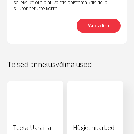
selleks, et olla alati valmis abistama kriiside ja
suurõnnetuste korral.
Vaata lisa
Teised annetusvõimalused
Toeta Ukraina
Hügieenitarbed