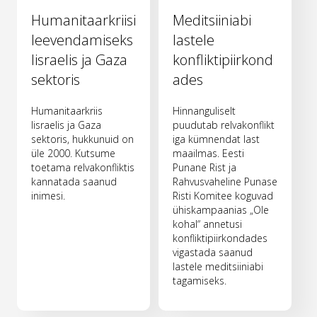
Humanitaarkriisi
Meditsiiniabi
leevendamiseks
lastele
Iisraelis ja Gaza
konfliktipiirkond
sektoris
ades
Humanitaarkriis
Hinnanguliselt
Iisraelis ja Gaza
puudutab relvakonflikt
sektoris, hukkunuid on
iga kümnendat last
üle 2000. Kutsume
maailmas. Eesti
toetama relvakonfliktis
Punane Rist ja
kannatada saanud
Rahvusvaheline Punase
inimesi.
Risti Komitee koguvad
ühiskampaanias „Ole
kohal“ annetusi
konfliktipiirkondades
vigastada saanud
lastele meditsiiniabi
tagamiseks.