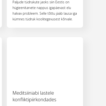
Paljude tüdrukute jaoks siin Eestis on
hügieenitarvete nappus igapäevast elu
halvav probleem. Selle tõttu jääb lausa iga
kümnes tüdruk koolitegevusest kõrvale.
Meditsiiniabi lastele
konfliktipiirkondades