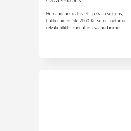
Gaza sektoris
Humanitaarkriis Iisraelis ja Gaza sektoris,
hukkunuid on üle 2000. Kutsume toetama
relvakonfliktis kannatada saanud inimesi.