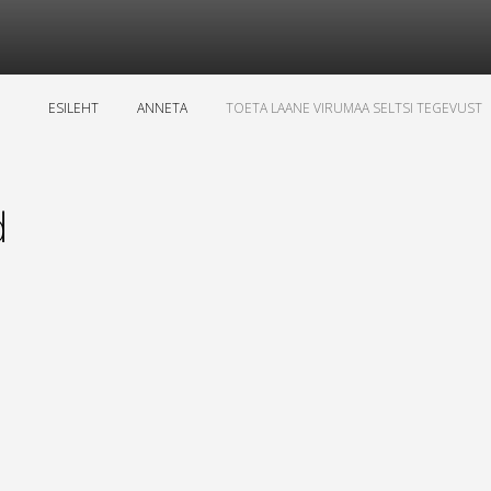
ESILEHT
ANNETA
TOETA LAANE VIRUMAA SELTSI TEGEVUST
d