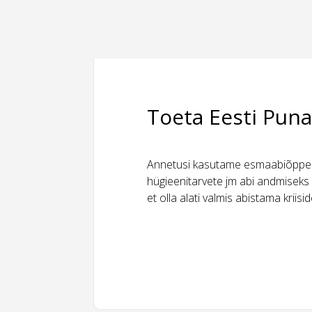
Toeta Eesti Puna
Annetusi kasutame esmaabiõppeks
hügieenitarvete jm abi andmiseks 
et olla alati valmis abistama kriis