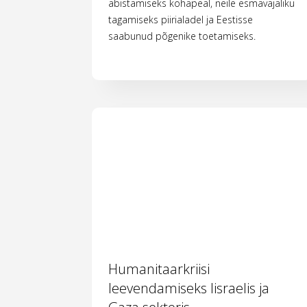
abistamiseks kohapeal, neile esmavajaliku
tagamiseks piirialadel ja Eestisse
saabunud põgenike toetamiseks.
Humanitaarkriisi
leevendamiseks Iisraelis ja