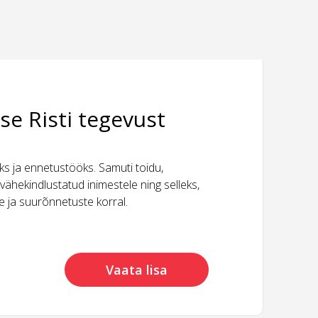
se Risti tegevust
 ja ennetustööks. Samuti toidu,
vähekindlustatud inimestele ning selleks,
ide ja suurõnnetuste korral.
Vaata lisa