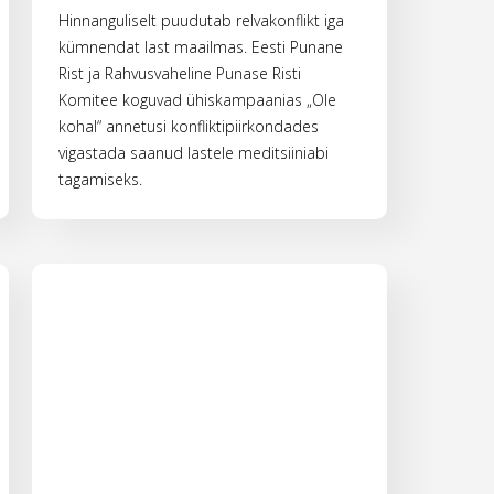
Hinnanguliselt puudutab relvakonflikt iga
kümnendat last maailmas. Eesti Punane
Rist ja Rahvusvaheline Punase Risti
Komitee koguvad ühiskampaanias „Ole
kohal“ annetusi konfliktipiirkondades
vigastada saanud lastele meditsiiniabi
tagamiseks.