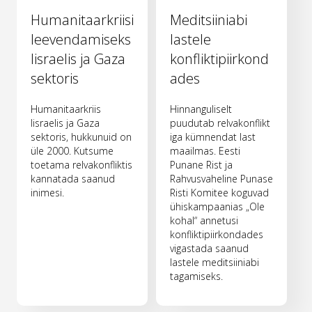
Humanitaarkriisi
Meditsiiniabi
leevendamiseks
lastele
Iisraelis ja Gaza
konfliktipiirkond
sektoris
ades
Humanitaarkriis
Hinnanguliselt
Iisraelis ja Gaza
puudutab relvakonflikt
sektoris, hukkunuid on
iga kümnendat last
üle 2000. Kutsume
maailmas. Eesti
toetama relvakonfliktis
Punane Rist ja
kannatada saanud
Rahvusvaheline Punase
inimesi.
Risti Komitee koguvad
ühiskampaanias „Ole
kohal“ annetusi
konfliktipiirkondades
vigastada saanud
lastele meditsiiniabi
tagamiseks.