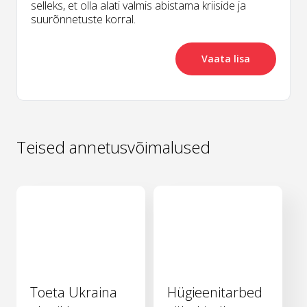
selleks, et olla alati valmis abistama kriiside ja
suurõnnetuste korral.
Vaata lisa
Teised annetusvõimalused
Toeta Ukraina
Hügieenitarbed