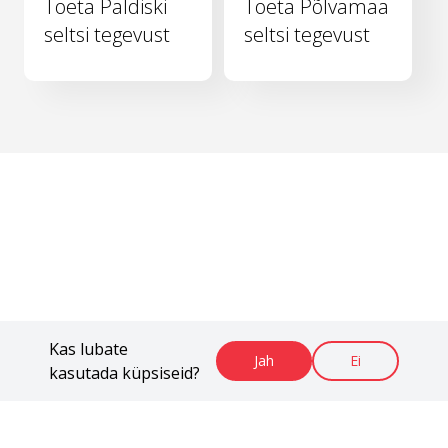
Toeta Paldiski
Toeta Põlvamaa
seltsi tegevust
seltsi tegevust
Kas lubate
Jah
Ei
kasutada küpsiseid?