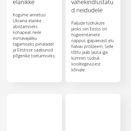
elanikke
vähekindlustatu
d neidudele
Kogume annetusi
Ukraina elanike
Paljude tüdrukute
abistamiseks
jaoks siin Eestis on
kohapeal, neile
hügieenitarvete
esmavajaliku
nappus igapäevast elu
tagamiseks piirialadel
halvav probleem. Selle
ja Eestisse saabunud
tõttu jääb lausa iga
põgenike toetamiseks.
kümnes tüdruk
koolitegevusest
kõrvale.