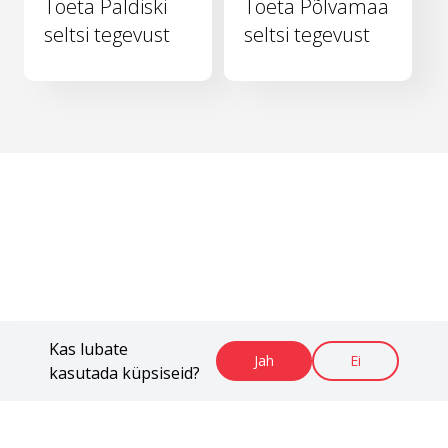
Toeta Paldiski
Toeta Põlvamaa
seltsi tegevust
seltsi tegevust
Kas lubate
Jah
Ei
kasutada küpsiseid?