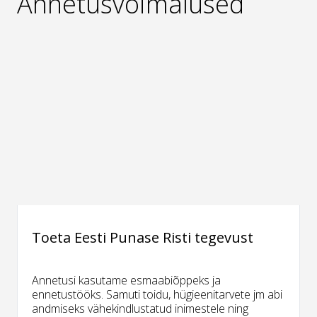
Annetusvõimalused
Toeta Eesti Punase Risti tegevust
Annetusi kasutame esmaabiõppeks ja
ennetustööks. Samuti toidu, hügieenitarvete jm abi
andmiseks vähekindlustatud inimestele ning