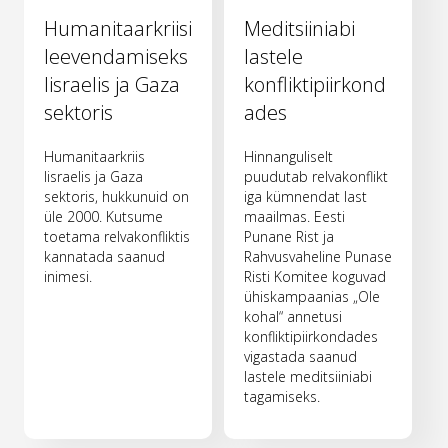
Humanitaarkriisi
Meditsiiniabi
leevendamiseks
lastele
Iisraelis ja Gaza
konfliktipiirkond
sektoris
ades
Humanitaarkriis
Hinnanguliselt
Iisraelis ja Gaza
puudutab relvakonflikt
sektoris, hukkunuid on
iga kümnendat last
üle 2000. Kutsume
maailmas. Eesti
toetama relvakonfliktis
Punane Rist ja
kannatada saanud
Rahvusvaheline Punase
inimesi.
Risti Komitee koguvad
ühiskampaanias „Ole
kohal“ annetusi
konfliktipiirkondades
vigastada saanud
lastele meditsiiniabi
tagamiseks.