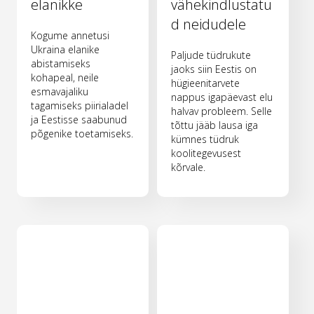
elanikke
vähekindlustatu
d neidudele
Kogume annetusi
Ukraina elanike
Paljude tüdrukute
abistamiseks
jaoks siin Eestis on
kohapeal, neile
hügieenitarvete
esmavajaliku
nappus igapäevast elu
tagamiseks piirialadel
halvav probleem. Selle
ja Eestisse saabunud
tõttu jääb lausa iga
põgenike toetamiseks.
kümnes tüdruk
koolitegevusest
kõrvale.