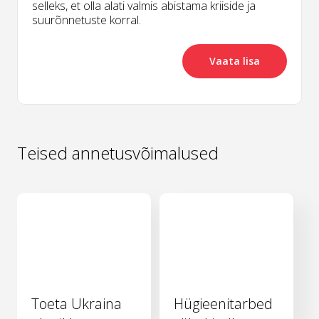
selleks, et olla alati valmis abistama kriiside ja
suurõnnetuste korral.
Vaata lisa
Teised annetusvõimalused
Toeta Ukraina
Hügieenitarbed