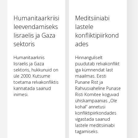
Humanitaarkriisi
Meditsiiniabi
leevendamiseks
lastele
Iisraelis ja Gaza
konfliktipiirkond
sektoris
ades
Humanitaarkriis
Hinnanguliselt
Iisraelis ja Gaza
puudutab relvakonflikt
sektoris, hukkunuid on
iga kümnendat last
üle 2000. Kutsume
maailmas. Eesti
toetama relvakonfliktis
Punane Rist ja
kannatada saanud
Rahvusvaheline Punase
inimesi.
Risti Komitee koguvad
ühiskampaanias „Ole
kohal“ annetusi
konfliktipiirkondades
vigastada saanud
lastele meditsiiniabi
tagamiseks.