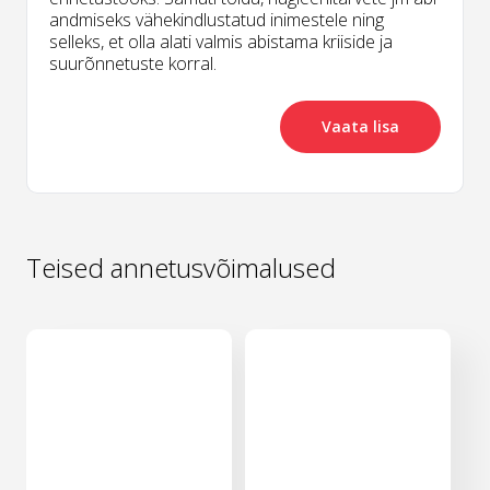
andmiseks vähekindlustatud inimestele ning
selleks, et olla alati valmis abistama kriiside ja
suurõnnetuste korral.
Vaata lisa
Teised annetusvõimalused