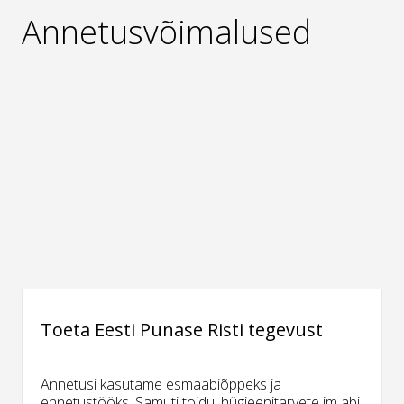
Annetusvõimalused
Toeta Eesti Punase Risti tegevust
Annetusi kasutame esmaabiõppeks ja
ennetustööks. Samuti toidu, hügieenitarvete jm abi