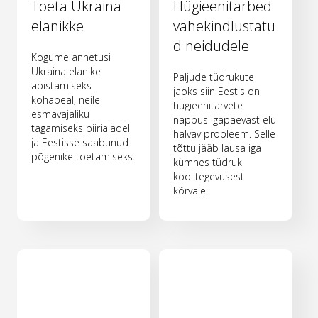
Toeta Ukraina
Hügieenitarbed
elanikke
vähekindlustatu
d neidudele
Kogume annetusi
Ukraina elanike
Paljude tüdrukute
abistamiseks
jaoks siin Eestis on
kohapeal, neile
hügieenitarvete
esmavajaliku
nappus igapäevast elu
tagamiseks piirialadel
halvav probleem. Selle
ja Eestisse saabunud
tõttu jääb lausa iga
põgenike toetamiseks.
kümnes tüdruk
koolitegevusest
kõrvale.