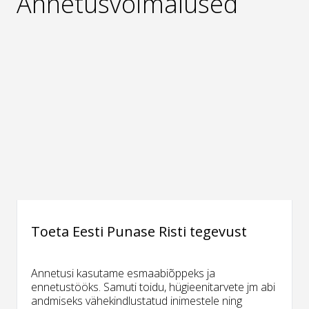
Annetusvõimalused
Toeta Eesti Punase Risti tegevust
Annetusi kasutame esmaabiõppeks ja
ennetustööks. Samuti toidu, hügieenitarvete jm abi
andmiseks vähekindlustatud inimestele ning