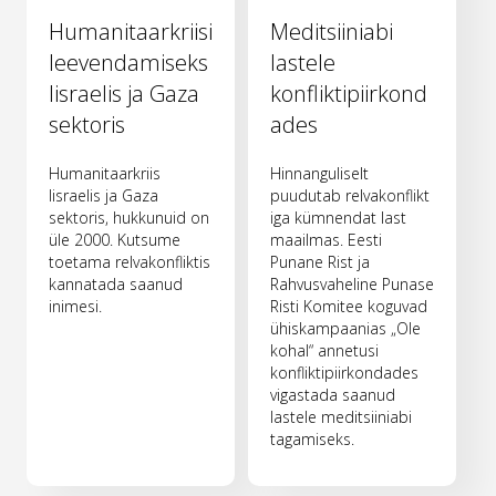
Humanitaarkriisi
Meditsiiniabi
leevendamiseks
lastele
Iisraelis ja Gaza
konfliktipiirkond
sektoris
ades
Humanitaarkriis
Hinnanguliselt
Iisraelis ja Gaza
puudutab relvakonflikt
sektoris, hukkunuid on
iga kümnendat last
üle 2000. Kutsume
maailmas. Eesti
toetama relvakonfliktis
Punane Rist ja
kannatada saanud
Rahvusvaheline Punase
inimesi.
Risti Komitee koguvad
ühiskampaanias „Ole
kohal“ annetusi
konfliktipiirkondades
vigastada saanud
lastele meditsiiniabi
tagamiseks.