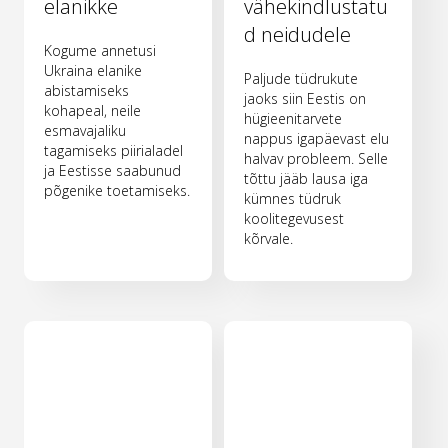
elanikke
vähekindlustatu
d neidudele
Kogume annetusi
Ukraina elanike
Paljude tüdrukute
abistamiseks
jaoks siin Eestis on
kohapeal, neile
hügieenitarvete
esmavajaliku
nappus igapäevast elu
tagamiseks piirialadel
halvav probleem. Selle
ja Eestisse saabunud
tõttu jääb lausa iga
põgenike toetamiseks.
kümnes tüdruk
koolitegevusest
kõrvale.