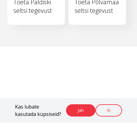
Toeta Paldiski
Toeta Põlvamaa
seltsi tegevust
seltsi tegevust
Kas lubate
Jah
Ei
kasutada küpsiseid?