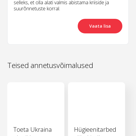
selleks, et olla alati valmis abistama kriiside ja
suurõnnetuste korral.
Vaata lisa
Teised annetusvõimalused
Toeta Ukraina
Hügieenitarbed