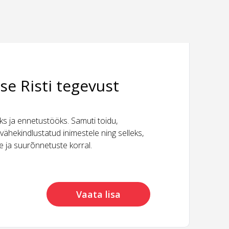
se Risti tegevust
 ja ennetustööks. Samuti toidu,
vähekindlustatud inimestele ning selleks,
ide ja suurõnnetuste korral.
Vaata lisa