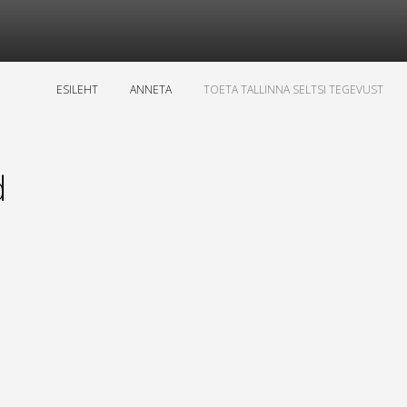
ESILEHT
ANNETA
TOETA TALLINNA SELTSI TEGEVUST
d