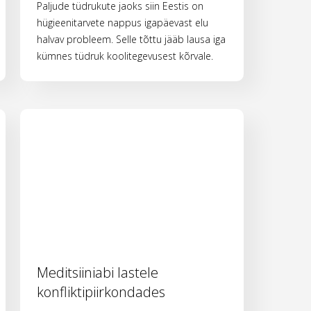
Paljude tüdrukute jaoks siin Eestis on
hügieenitarvete nappus igapäevast elu
halvav probleem. Selle tõttu jääb lausa iga
kümnes tüdruk koolitegevusest kõrvale.
Meditsiiniabi lastele
konfliktipiirkondades