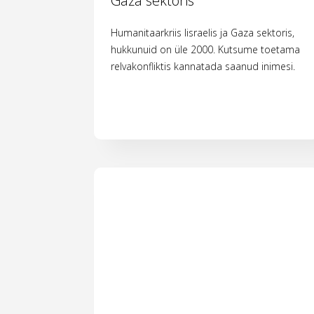
Gaza sektoris
Humanitaarkriis Iisraelis ja Gaza sektoris,
hukkunuid on üle 2000. Kutsume toetama
relvakonfliktis kannatada saanud inimesi.