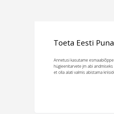
Toeta Eesti Puna
Annetusi kasutame esmaabiõppeks
hügieenitarvete jm abi andmiseks 
et olla alati valmis abistama kriis