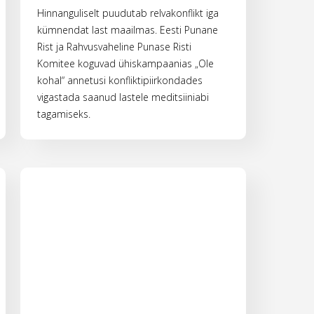
Hinnanguliselt puudutab relvakonflikt iga
kümnendat last maailmas. Eesti Punane
Rist ja Rahvusvaheline Punase Risti
Komitee koguvad ühiskampaanias „Ole
kohal“ annetusi konfliktipiirkondades
vigastada saanud lastele meditsiiniabi
tagamiseks.