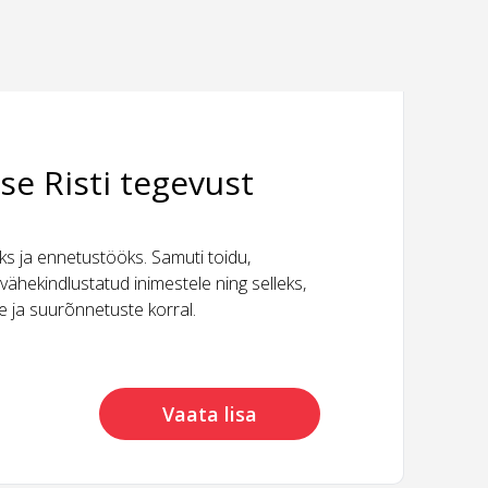
se Risti tegevust
 ja ennetustööks. Samuti toidu,
vähekindlustatud inimestele ning selleks,
ide ja suurõnnetuste korral.
Vaata lisa