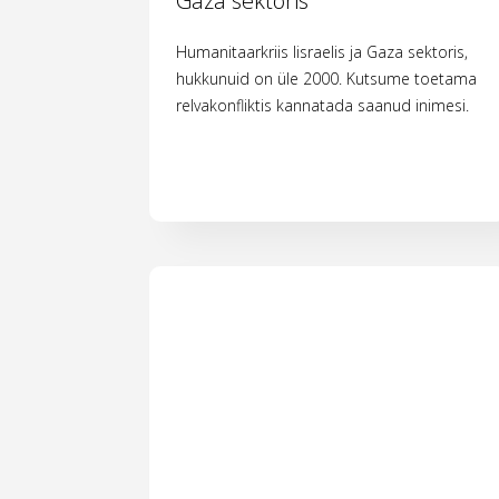
Gaza sektoris
Humanitaarkriis Iisraelis ja Gaza sektoris,
hukkunuid on üle 2000. Kutsume toetama
relvakonfliktis kannatada saanud inimesi.