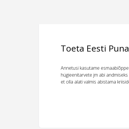
Toeta Eesti Puna
Annetusi kasutame esmaabiõppeks
hügieenitarvete jm abi andmiseks 
et olla alati valmis abistama kriis