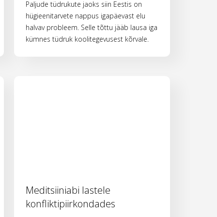
Paljude tüdrukute jaoks siin Eestis on
hügieenitarvete nappus igapäevast elu
halvav probleem. Selle tõttu jääb lausa iga
kümnes tüdruk koolitegevusest kõrvale.
Meditsiiniabi lastele
konfliktipiirkondades