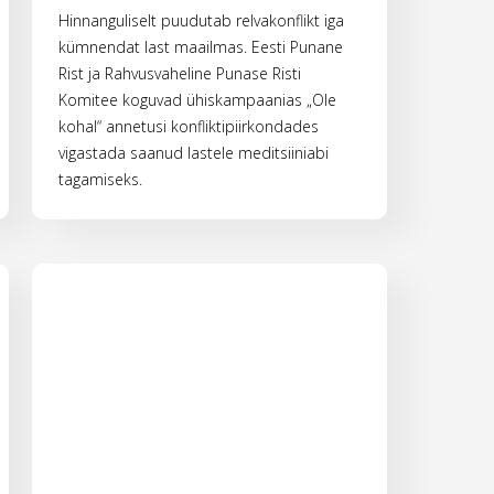
Hinnanguliselt puudutab relvakonflikt iga
kümnendat last maailmas. Eesti Punane
Rist ja Rahvusvaheline Punase Risti
Komitee koguvad ühiskampaanias „Ole
kohal“ annetusi konfliktipiirkondades
vigastada saanud lastele meditsiiniabi
tagamiseks.