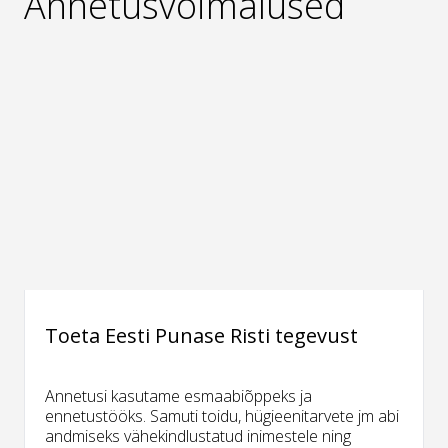
Annetusvõimalused
Toeta Eesti Punase Risti tegevust
Annetusi kasutame esmaabiõppeks ja
ennetustööks. Samuti toidu, hügieenitarvete jm abi
andmiseks vähekindlustatud inimestele ning