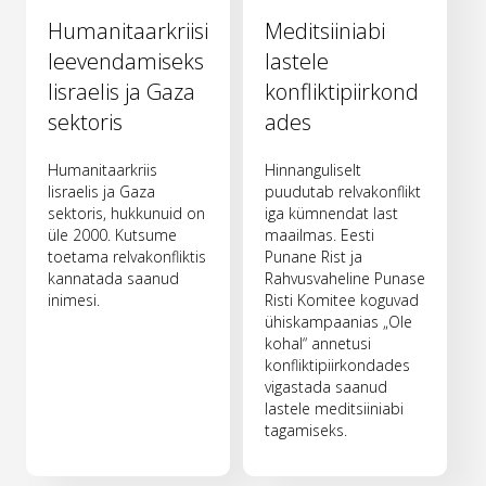
Humanitaarkriisi
Meditsiiniabi
leevendamiseks
lastele
Iisraelis ja Gaza
konfliktipiirkond
sektoris
ades
Humanitaarkriis
Hinnanguliselt
Iisraelis ja Gaza
puudutab relvakonflikt
sektoris, hukkunuid on
iga kümnendat last
üle 2000. Kutsume
maailmas. Eesti
toetama relvakonfliktis
Punane Rist ja
kannatada saanud
Rahvusvaheline Punase
inimesi.
Risti Komitee koguvad
ühiskampaanias „Ole
kohal“ annetusi
konfliktipiirkondades
vigastada saanud
lastele meditsiiniabi
tagamiseks.