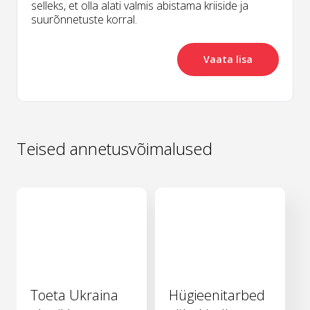
selleks, et olla alati valmis abistama kriiside ja
suurõnnetuste korral.
Vaata lisa
Teised annetusvõimalused
Toeta Ukraina
Hügieenitarbed