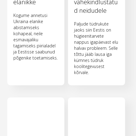
elanikke
vähekindlustatu
d neidudele
Kogume annetusi
Ukraina elanike
Paljude tüdrukute
abistamiseks
jaoks siin Eestis on
kohapeal, neile
hügieenitarvete
esmavajaliku
nappus igapäevast elu
tagamiseks piirialadel
halvav probleem. Selle
ja Eestisse saabunud
tõttu jääb lausa iga
põgenike toetamiseks.
kümnes tüdruk
koolitegevusest
kõrvale.