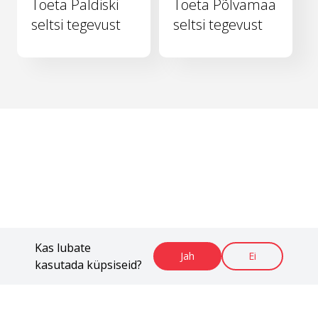
Toeta Paldiski
Toeta Põlvamaa
seltsi tegevust
seltsi tegevust
Kas lubate
Jah
Ei
kasutada küpsiseid?