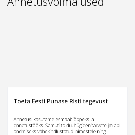
Annetusvõimalused
Toeta Eesti Punase Risti tegevust
Annetusi kasutame esmaabiõppeks ja
ennetustööks. Samuti toidu, hügieenitarvete jm abi
andmiseks vähekindlustatud inimestele ning