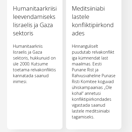
Humanitaarkriisi
Meditsiiniabi
leevendamiseks
lastele
Iisraelis ja Gaza
konfliktipiirkond
sektoris
ades
Humanitaarkriis
Hinnanguliselt
Iisraelis ja Gaza
puudutab relvakonflikt
sektoris, hukkunuid on
iga kümnendat last
üle 2000. Kutsume
maailmas. Eesti
toetama relvakonfliktis
Punane Rist ja
kannatada saanud
Rahvusvaheline Punase
inimesi.
Risti Komitee koguvad
ühiskampaanias „Ole
kohal“ annetusi
konfliktipiirkondades
vigastada saanud
lastele meditsiiniabi
tagamiseks.