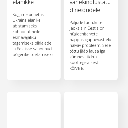
elanikke
vähekindlustatu
d neidudele
Kogume annetusi
Ukraina elanike
Paljude tüdrukute
abistamiseks
jaoks siin Eestis on
kohapeal, neile
hügieenitarvete
esmavajaliku
nappus igapäevast elu
tagamiseks piirialadel
halvav probleem. Selle
ja Eestisse saabunud
tõttu jääb lausa iga
põgenike toetamiseks.
kümnes tüdruk
koolitegevusest
kõrvale.