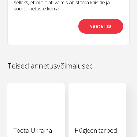
selleks, et olla alati valmis abistama kriiside ja
suurõnnetuste korral.
Vaata lisa
Teised annetusvõimalused
Toeta Ukraina
Hügieenitarbed