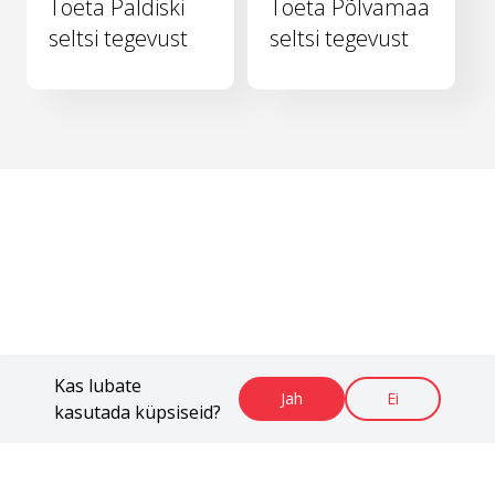
Toeta Paldiski
Toeta Põlvamaa
seltsi tegevust
seltsi tegevust
Kas lubate
Jah
Ei
kasutada küpsiseid?