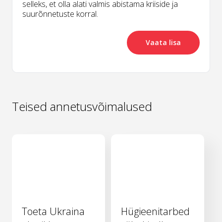
selleks, et olla alati valmis abistama kriiside ja
suurõnnetuste korral.
Vaata lisa
Teised annetusvõimalused
Toeta Ukraina
Hügieenitarbed