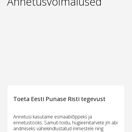
Annetusvõimalused
Toeta Eesti Punase Risti tegevust
Annetusi kasutame esmaabiõppeks ja
ennetustööks. Samuti toidu, hügieenitarvete jm abi
andmiseks vähekindlustatud inimestele ning