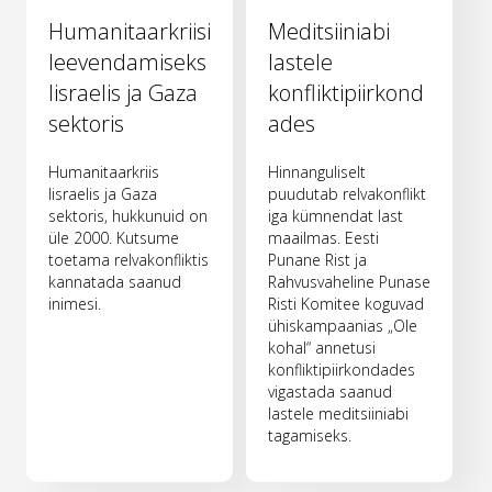
Humanitaarkriisi
Meditsiiniabi
leevendamiseks
lastele
Iisraelis ja Gaza
konfliktipiirkond
sektoris
ades
Humanitaarkriis
Hinnanguliselt
Iisraelis ja Gaza
puudutab relvakonflikt
sektoris, hukkunuid on
iga kümnendat last
üle 2000. Kutsume
maailmas. Eesti
toetama relvakonfliktis
Punane Rist ja
kannatada saanud
Rahvusvaheline Punase
inimesi.
Risti Komitee koguvad
ühiskampaanias „Ole
kohal“ annetusi
konfliktipiirkondades
vigastada saanud
lastele meditsiiniabi
tagamiseks.