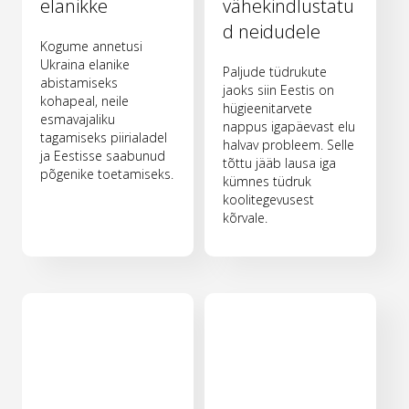
elanikke
vähekindlustatu
d neidudele
Kogume annetusi
Ukraina elanike
Paljude tüdrukute
abistamiseks
jaoks siin Eestis on
kohapeal, neile
hügieenitarvete
esmavajaliku
nappus igapäevast elu
tagamiseks piirialadel
halvav probleem. Selle
ja Eestisse saabunud
tõttu jääb lausa iga
põgenike toetamiseks.
kümnes tüdruk
koolitegevusest
kõrvale.