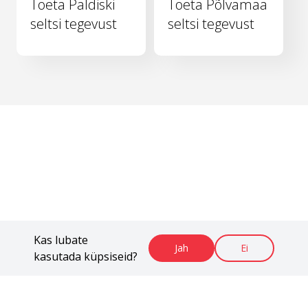
Toeta Paldiski
Toeta Põlvamaa
seltsi tegevust
seltsi tegevust
Kas lubate
Jah
Ei
kasutada küpsiseid?