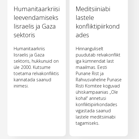
Humanitaarkriisi
Meditsiiniabi
leevendamiseks
lastele
Iisraelis ja Gaza
konfliktipiirkond
sektoris
ades
Humanitaarkriis
Hinnanguliselt
Iisraelis ja Gaza
puudutab relvakonflikt
sektoris, hukkunuid on
iga kümnendat last
üle 2000. Kutsume
maailmas. Eesti
toetama relvakonfliktis
Punane Rist ja
kannatada saanud
Rahvusvaheline Punase
inimesi.
Risti Komitee koguvad
ühiskampaanias „Ole
kohal“ annetusi
konfliktipiirkondades
vigastada saanud
lastele meditsiiniabi
tagamiseks.