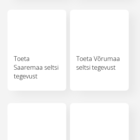
Toeta
Toeta Võrumaa
Saaremaa seltsi
seltsi tegevust
tegevust