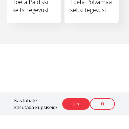
Toeta Paldiski
Toeta Põlvamaa
seltsi tegevust
seltsi tegevust
Kas lubate
Jah
Ei
kasutada küpsiseid?