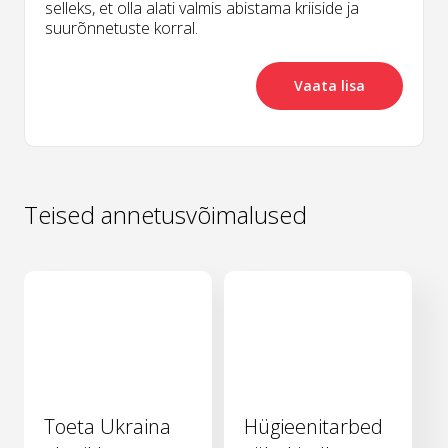
selleks, et olla alati valmis abistama kriiside ja
suurõnnetuste korral.
Vaata lisa
Teised annetusvõimalused
Toeta Ukraina
Hügieenitarbed