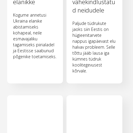
elanikke
vähekindlustatu
d neidudele
Kogume annetusi
Ukraina elanike
Paljude tüdrukute
abistamiseks
jaoks siin Eestis on
kohapeal, neile
hügieenitarvete
esmavajaliku
nappus igapäevast elu
tagamiseks piirialadel
halvav probleem. Selle
ja Eestisse saabunud
tõttu jääb lausa iga
põgenike toetamiseks.
kümnes tüdruk
koolitegevusest
kõrvale.