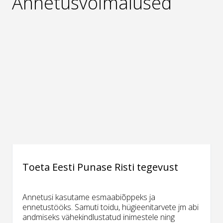
Annetusvõimalused
Toeta Eesti Punase Risti tegevust
Annetusi kasutame esmaabiõppeks ja
ennetustööks. Samuti toidu, hügieenitarvete jm abi
andmiseks vähekindlustatud inimestele ning