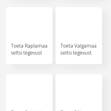
Toeta Raplamaa
Toeta Valgamaa
seltsi tegevust
seltsi tegevust