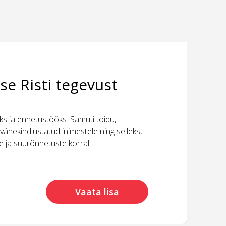
se Risti tegevust
 ja ennetustööks. Samuti toidu,
vähekindlustatud inimestele ning selleks,
ide ja suurõnnetuste korral.
Vaata lisa