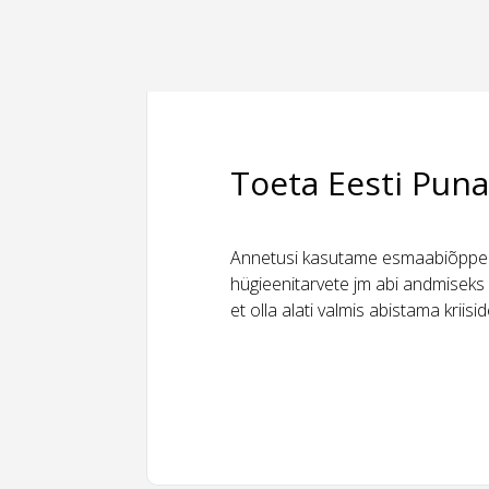
Toeta Eesti Puna
Annetusi kasutame esmaabiõppeks
hügieenitarvete jm abi andmiseks 
et olla alati valmis abistama kriis