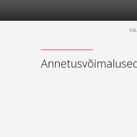
ESI
Annetusvõimaluse