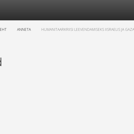
LEHT
ANNETA
HUMANITAARKRIISI LEEVENDAMISEKS IISRAELIS JA GAZ
d