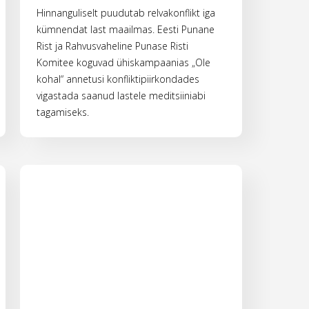
Hinnanguliselt puudutab relvakonflikt iga
kümnendat last maailmas. Eesti Punane
Rist ja Rahvusvaheline Punase Risti
Komitee koguvad ühiskampaanias „Ole
kohal“ annetusi konfliktipiirkondades
vigastada saanud lastele meditsiiniabi
tagamiseks.