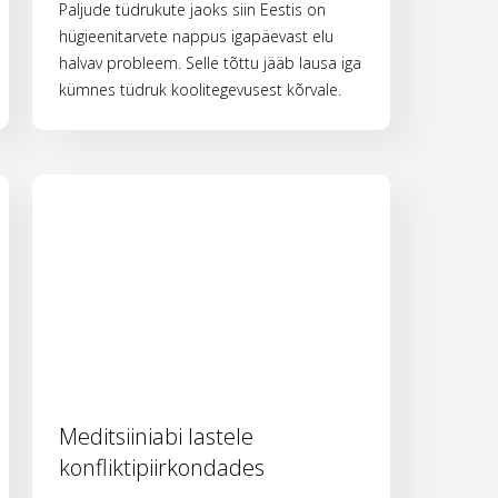
Paljude tüdrukute jaoks siin Eestis on
hügieenitarvete nappus igapäevast elu
halvav probleem. Selle tõttu jääb lausa iga
kümnes tüdruk koolitegevusest kõrvale.
Meditsiiniabi lastele
konfliktipiirkondades