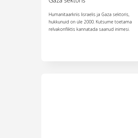
Gaza sektoris
Humanitaarkriis Iisraelis ja Gaza sektoris,
hukkunuid on üle 2000. Kutsume toetama
relvakonfliktis kannatada saanud inimesi.