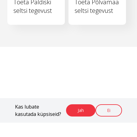
Toeta Paldiski
Toeta Põlvamaa
seltsi tegevust
seltsi tegevust
Kas lubate
Jah
Ei
kasutada küpsiseid?