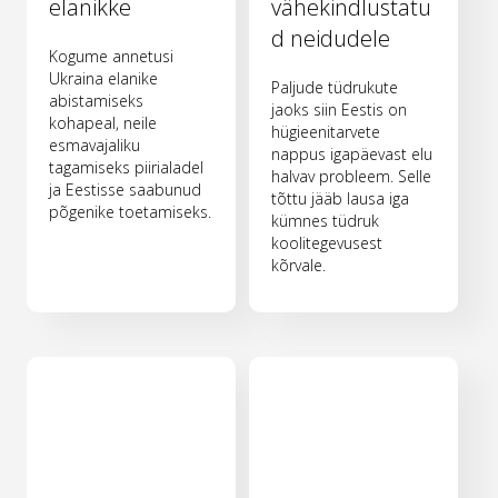
elanikke
vähekindlustatu
d neidudele
Kogume annetusi
Ukraina elanike
Paljude tüdrukute
abistamiseks
jaoks siin Eestis on
kohapeal, neile
hügieenitarvete
esmavajaliku
nappus igapäevast elu
tagamiseks piirialadel
halvav probleem. Selle
ja Eestisse saabunud
tõttu jääb lausa iga
põgenike toetamiseks.
kümnes tüdruk
koolitegevusest
kõrvale.