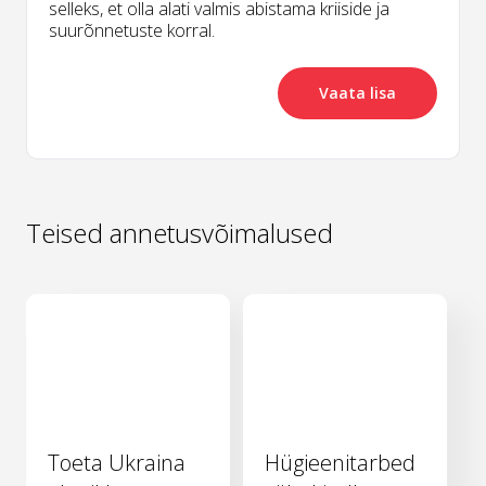
selleks, et olla alati valmis abistama kriiside ja
suurõnnetuste korral.
Vaata lisa
Teised annetusvõimalused
Toeta Ukraina
Hügieenitarbed