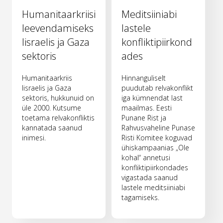
Humanitaarkriisi
Meditsiiniabi
leevendamiseks
lastele
Iisraelis ja Gaza
konfliktipiirkond
sektoris
ades
Humanitaarkriis
Hinnanguliselt
Iisraelis ja Gaza
puudutab relvakonflikt
sektoris, hukkunuid on
iga kümnendat last
üle 2000. Kutsume
maailmas. Eesti
toetama relvakonfliktis
Punane Rist ja
kannatada saanud
Rahvusvaheline Punase
inimesi.
Risti Komitee koguvad
ühiskampaanias „Ole
kohal“ annetusi
konfliktipiirkondades
vigastada saanud
lastele meditsiiniabi
tagamiseks.