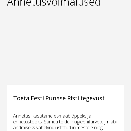
Annetusvõimalused
Toeta Eesti Punase Risti tegevust
Annetusi kasutame esmaabiõppeks ja
ennetustööks. Samuti toidu, hügieenitarvete jm abi
andmiseks vähekindlustatud inimestele ning