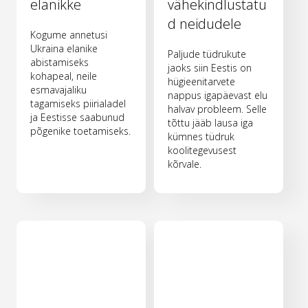
elanikke
vähekindlustatu
d neidudele
Kogume annetusi
Ukraina elanike
Paljude tüdrukute
abistamiseks
jaoks siin Eestis on
kohapeal, neile
hügieenitarvete
esmavajaliku
nappus igapäevast elu
tagamiseks piirialadel
halvav probleem. Selle
ja Eestisse saabunud
tõttu jääb lausa iga
põgenike toetamiseks.
kümnes tüdruk
koolitegevusest
kõrvale.