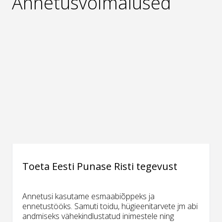
Annetusvõimalused
Toeta Eesti Punase Risti tegevust
Annetusi kasutame esmaabiõppeks ja
ennetustööks. Samuti toidu, hügieenitarvete jm abi
andmiseks vähekindlustatud inimestele ning