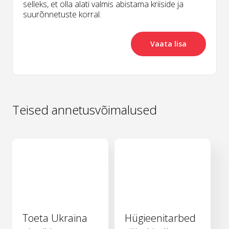
selleks, et olla alati valmis abistama kriiside ja
suurõnnetuste korral.
Vaata lisa
Teised annetusvõimalused
Toeta Ukraina
Hügieenitarbed