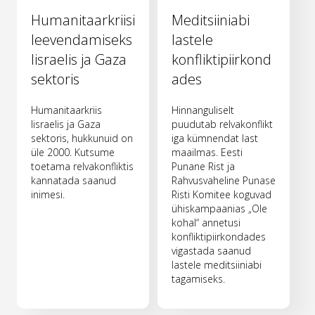
Humanitaarkriisi
Meditsiiniabi
leevendamiseks
lastele
Iisraelis ja Gaza
konfliktipiirkond
sektoris
ades
Humanitaarkriis
Hinnanguliselt
Iisraelis ja Gaza
puudutab relvakonflikt
sektoris, hukkunuid on
iga kümnendat last
üle 2000. Kutsume
maailmas. Eesti
toetama relvakonfliktis
Punane Rist ja
kannatada saanud
Rahvusvaheline Punase
inimesi.
Risti Komitee koguvad
ühiskampaanias „Ole
kohal“ annetusi
konfliktipiirkondades
vigastada saanud
lastele meditsiiniabi
tagamiseks.