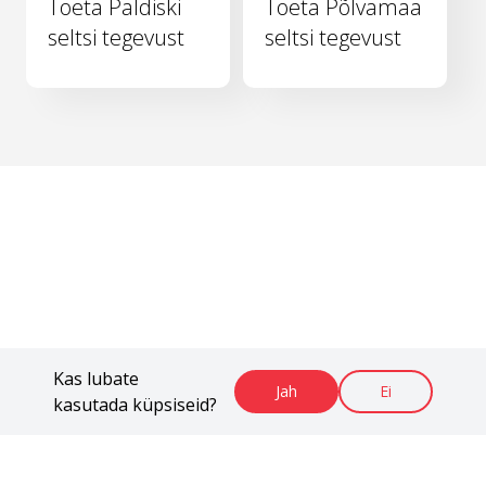
Toeta Paldiski
Toeta Põlvamaa
seltsi tegevust
seltsi tegevust
Kas lubate
Jah
Ei
kasutada küpsiseid?