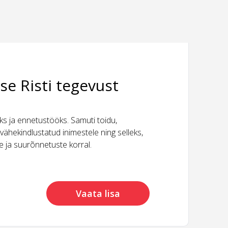
se Risti tegevust
 ja ennetustööks. Samuti toidu,
vähekindlustatud inimestele ning selleks,
ide ja suurõnnetuste korral.
Vaata lisa