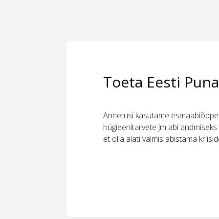
Toeta Eesti Puna
Annetusi kasutame esmaabiõppeks
hügieenitarvete jm abi andmiseks 
et olla alati valmis abistama kriis