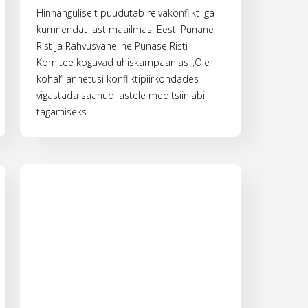
Hinnanguliselt puudutab relvakonflikt iga
kümnendat last maailmas. Eesti Punane
Rist ja Rahvusvaheline Punase Risti
Komitee koguvad ühiskampaanias „Ole
kohal“ annetusi konfliktipiirkondades
vigastada saanud lastele meditsiiniabi
tagamiseks.