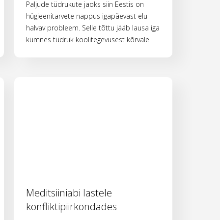
Paljude tüdrukute jaoks siin Eestis on
hügieenitarvete nappus igapäevast elu
halvav probleem. Selle tõttu jääb lausa iga
kümnes tüdruk koolitegevusest kõrvale.
Meditsiiniabi lastele
konfliktipiirkondades