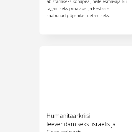
abistamiseks kohapeal, neile esmavajaliku
tagamiseks piirialadel ja Eestisse
saabunud põgenike toetamiseks.
Humanitaarkriisi
leevendamiseks Iisraelis ja