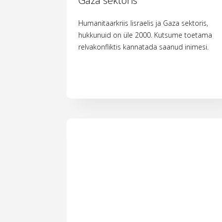
Gaza sektoris
Humanitaarkriis Iisraelis ja Gaza sektoris,
hukkunuid on üle 2000. Kutsume toetama
relvakonfliktis kannatada saanud inimesi.