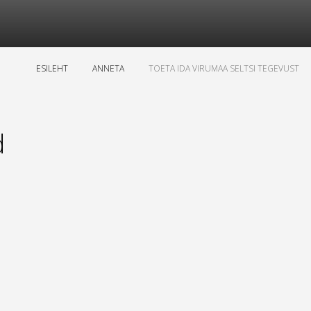
ESILEHT
ANNETA
TOETA IDA VIRUMAA SELTSI TEGEVUST
d