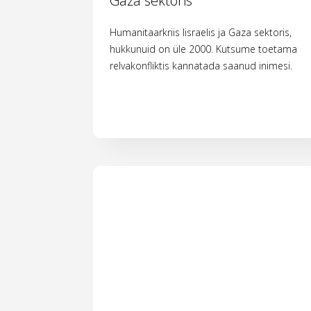
Gaza sektoris
Humanitaarkriis Iisraelis ja Gaza sektoris,
hukkunuid on üle 2000. Kutsume toetama
relvakonfliktis kannatada saanud inimesi.