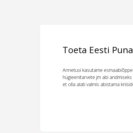
Toeta Eesti Puna
Annetusi kasutame esmaabiõppeks
hügieenitarvete jm abi andmiseks 
et olla alati valmis abistama kriis