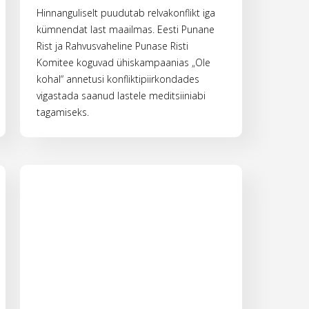
Hinnanguliselt puudutab relvakonflikt iga
kümnendat last maailmas. Eesti Punane
Rist ja Rahvusvaheline Punase Risti
Komitee koguvad ühiskampaanias „Ole
kohal“ annetusi konfliktipiirkondades
vigastada saanud lastele meditsiiniabi
tagamiseks.