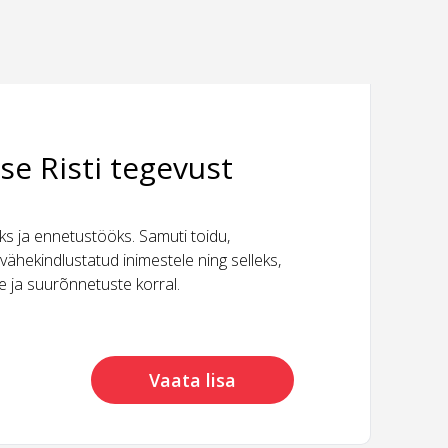
se Risti tegevust
 ja ennetustööks. Samuti toidu,
vähekindlustatud inimestele ning selleks,
ide ja suurõnnetuste korral.
Vaata lisa