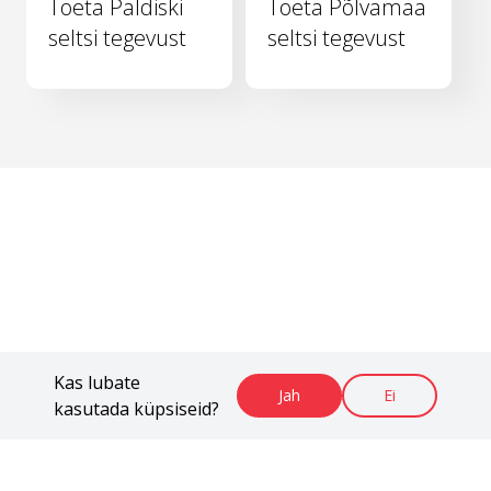
Toeta Paldiski
Toeta Põlvamaa
seltsi tegevust
seltsi tegevust
Kas lubate
Jah
Ei
kasutada küpsiseid?