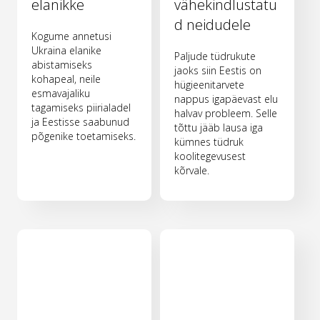
elanikke
vähekindlustatu
d neidudele
Kogume annetusi
Ukraina elanike
Paljude tüdrukute
abistamiseks
jaoks siin Eestis on
kohapeal, neile
hügieenitarvete
esmavajaliku
nappus igapäevast elu
tagamiseks piirialadel
halvav probleem. Selle
ja Eestisse saabunud
tõttu jääb lausa iga
põgenike toetamiseks.
kümnes tüdruk
koolitegevusest
kõrvale.