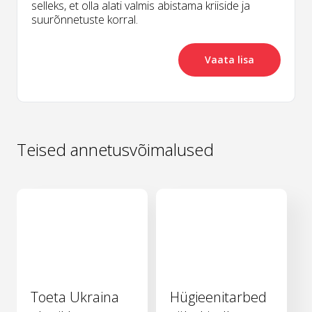
selleks, et olla alati valmis abistama kriiside ja
suurõnnetuste korral.
Vaata lisa
Teised annetusvõimalused
Toeta Ukraina
Hügieenitarbed