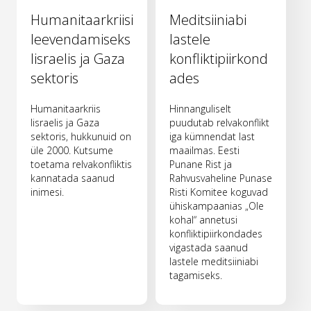
Humanitaarkriisi
Meditsiiniabi
leevendamiseks
lastele
Iisraelis ja Gaza
konfliktipiirkond
sektoris
ades
Humanitaarkriis
Hinnanguliselt
Iisraelis ja Gaza
puudutab relvakonflikt
sektoris, hukkunuid on
iga kümnendat last
üle 2000. Kutsume
maailmas. Eesti
toetama relvakonfliktis
Punane Rist ja
kannatada saanud
Rahvusvaheline Punase
inimesi.
Risti Komitee koguvad
ühiskampaanias „Ole
kohal“ annetusi
konfliktipiirkondades
vigastada saanud
lastele meditsiiniabi
tagamiseks.