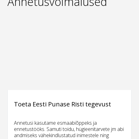
Annetusvõimalused
Toeta Eesti Punase Risti tegevust
Annetusi kasutame esmaabiõppeks ja
ennetustööks. Samuti toidu, hügieenitarvete jm abi
andmiseks vähekindlustatud inimestele ning