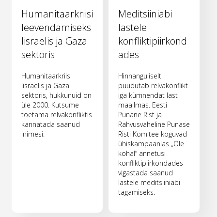
Humanitaarkriisi
Meditsiiniabi
leevendamiseks
lastele
Iisraelis ja Gaza
konfliktipiirkond
sektoris
ades
Humanitaarkriis
Hinnanguliselt
Iisraelis ja Gaza
puudutab relvakonflikt
sektoris, hukkunuid on
iga kümnendat last
üle 2000. Kutsume
maailmas. Eesti
toetama relvakonfliktis
Punane Rist ja
kannatada saanud
Rahvusvaheline Punase
inimesi.
Risti Komitee koguvad
ühiskampaanias „Ole
kohal“ annetusi
konfliktipiirkondades
vigastada saanud
lastele meditsiiniabi
tagamiseks.