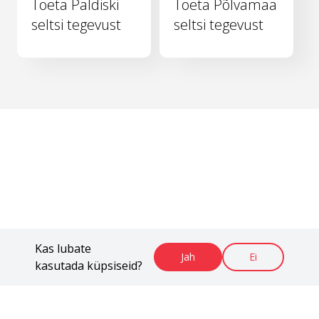
Toeta Paldiski
Toeta Põlvamaa
seltsi tegevust
seltsi tegevust
Kas lubate
Jah
Ei
kasutada küpsiseid?