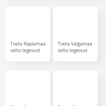
Toeta Raplamaa
Toeta Valgamaa
seltsi tegevust
seltsi tegevust