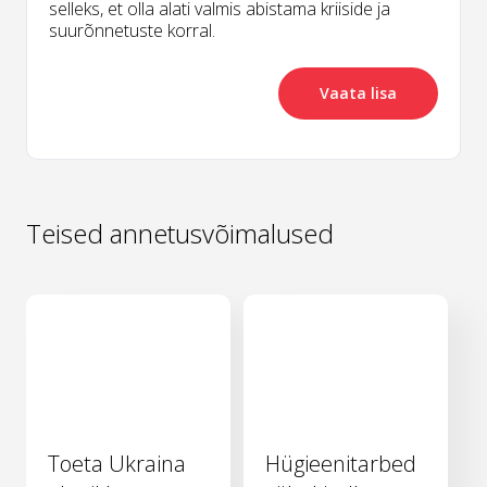
selleks, et olla alati valmis abistama kriiside ja
suurõnnetuste korral.
Vaata lisa
Teised annetusvõimalused
Toeta Ukraina
Hügieenitarbed