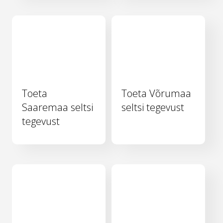
Toeta
Toeta Võrumaa
Saaremaa seltsi
seltsi tegevust
tegevust