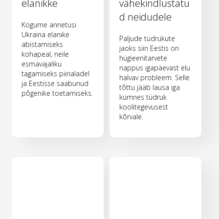
elanikke
vähekindlustatu
d neidudele
Kogume annetusi
Ukraina elanike
Paljude tüdrukute
abistamiseks
jaoks siin Eestis on
kohapeal, neile
hügieenitarvete
esmavajaliku
nappus igapäevast elu
tagamiseks piirialadel
halvav probleem. Selle
ja Eestisse saabunud
tõttu jääb lausa iga
põgenike toetamiseks.
kümnes tüdruk
koolitegevusest
kõrvale.