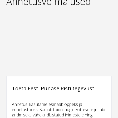
Annetusvõimalused
Toeta Eesti Punase Risti tegevust
Annetusi kasutame esmaabiõppeks ja
ennetustööks. Samuti toidu, hügieenitarvete jm abi
andmiseks vähekindlustatud inimestele ning