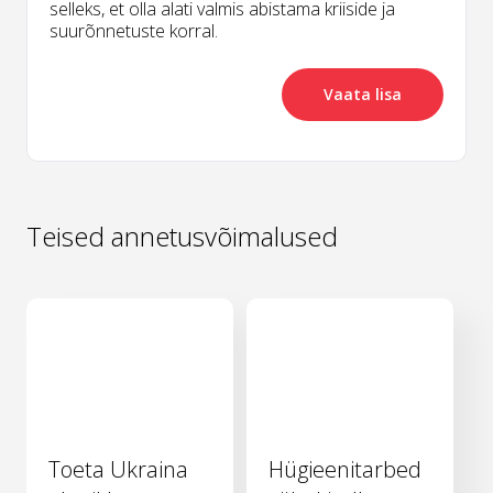
selleks, et olla alati valmis abistama kriiside ja
suurõnnetuste korral.
Vaata lisa
Teised annetusvõimalused
Toeta Ukraina
Hügieenitarbed