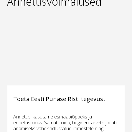
Annetusvõimalused
Toeta Eesti Punase Risti tegevust
Annetusi kasutame esmaabiõppeks ja
ennetustööks. Samuti toidu, hügieenitarvete jm abi
andmiseks vähekindlustatud inimestele ning