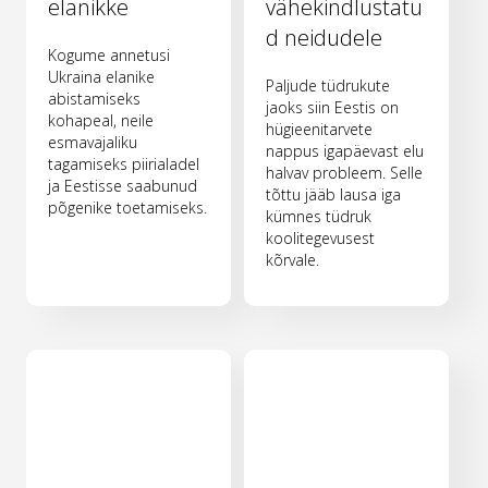
elanikke
vähekindlustatu
d neidudele
Kogume annetusi
Ukraina elanike
Paljude tüdrukute
abistamiseks
jaoks siin Eestis on
kohapeal, neile
hügieenitarvete
esmavajaliku
nappus igapäevast elu
tagamiseks piirialadel
halvav probleem. Selle
ja Eestisse saabunud
tõttu jääb lausa iga
põgenike toetamiseks.
kümnes tüdruk
koolitegevusest
kõrvale.