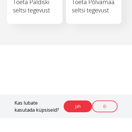
Toeta Paldiski
Toeta Põlvamaa
seltsi tegevust
seltsi tegevust
Kas lubate
Jah
Ei
kasutada küpsiseid?