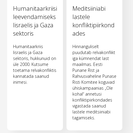
Humanitaarkriisi
Meditsiiniabi
leevendamiseks
lastele
Iisraelis ja Gaza
konfliktipiirkond
sektoris
ades
Humanitaarkriis
Hinnanguliselt
Iisraelis ja Gaza
puudutab relvakonflikt
sektoris, hukkunuid on
iga kümnendat last
üle 2000. Kutsume
maailmas. Eesti
toetama relvakonfliktis
Punane Rist ja
kannatada saanud
Rahvusvaheline Punase
inimesi.
Risti Komitee koguvad
ühiskampaanias „Ole
kohal“ annetusi
konfliktipiirkondades
vigastada saanud
lastele meditsiiniabi
tagamiseks.