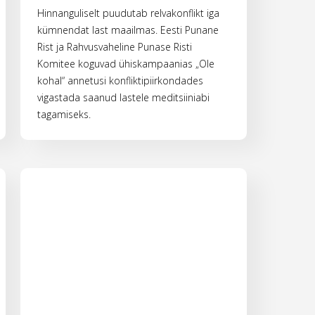
Hinnanguliselt puudutab relvakonflikt iga
kümnendat last maailmas. Eesti Punane
Rist ja Rahvusvaheline Punase Risti
Komitee koguvad ühiskampaanias „Ole
kohal“ annetusi konfliktipiirkondades
vigastada saanud lastele meditsiiniabi
tagamiseks.