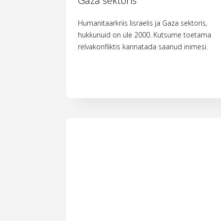
Gaza sektoris
Humanitaarkriis Iisraelis ja Gaza sektoris,
hukkunuid on üle 2000. Kutsume toetama
relvakonfliktis kannatada saanud inimesi.