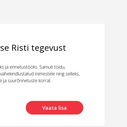
se Risti tegevust
 ja ennetustööks. Samuti toidu,
vähekindlustatud inimestele ning selleks,
ide ja suurõnnetuste korral.
Vaata lisa