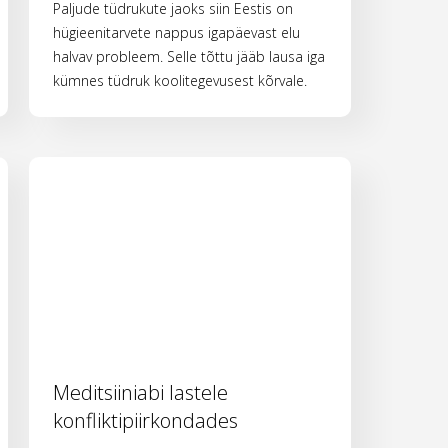
Paljude tüdrukute jaoks siin Eestis on
hügieenitarvete nappus igapäevast elu
halvav probleem. Selle tõttu jääb lausa iga
kümnes tüdruk koolitegevusest kõrvale.
Meditsiiniabi lastele
konfliktipiirkondades