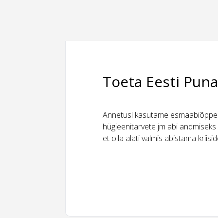
Toeta Eesti Puna
Annetusi kasutame esmaabiõppeks
hügieenitarvete jm abi andmiseks 
et olla alati valmis abistama kriis