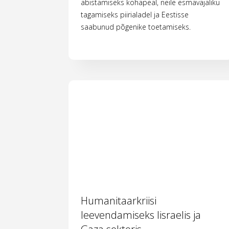
abistamiseks kohapeal, neile esmavajaliku
tagamiseks piirialadel ja Eestisse
saabunud põgenike toetamiseks.
Humanitaarkriisi
leevendamiseks Iisraelis ja