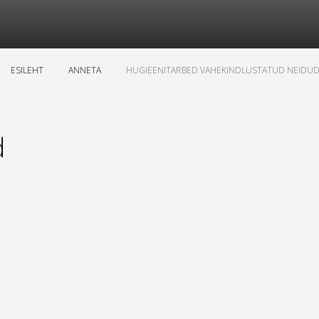
ESILEHT
ANNETA
HUGIEENITARBED VAHEKINDLUSTATUD NEIDUD
d