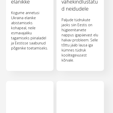
elanikke
vähekindlustatu
d neidudele
Kogume annetusi
Ukraina elanike
Paljude tüdrukute
abistamiseks
jaoks siin Eestis on
kohapeal, neile
hügieenitarvete
esmavajaliku
nappus igapäevast elu
tagamiseks piirialadel
halvav probleem. Selle
ja Eestisse saabunud
tõttu jääb lausa iga
põgenike toetamiseks.
kümnes tüdruk
koolitegevusest
kõrvale.