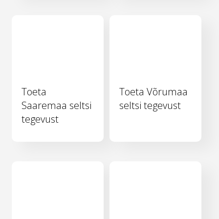
Toeta
Toeta Võrumaa
Saaremaa seltsi
seltsi tegevust
tegevust