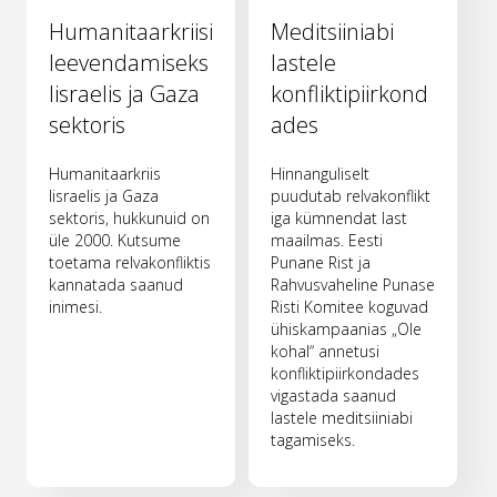
Humanitaarkriisi
Meditsiiniabi
leevendamiseks
lastele
Iisraelis ja Gaza
konfliktipiirkond
sektoris
ades
Humanitaarkriis
Hinnanguliselt
Iisraelis ja Gaza
puudutab relvakonflikt
sektoris, hukkunuid on
iga kümnendat last
üle 2000. Kutsume
maailmas. Eesti
toetama relvakonfliktis
Punane Rist ja
kannatada saanud
Rahvusvaheline Punase
inimesi.
Risti Komitee koguvad
ühiskampaanias „Ole
kohal“ annetusi
konfliktipiirkondades
vigastada saanud
lastele meditsiiniabi
tagamiseks.