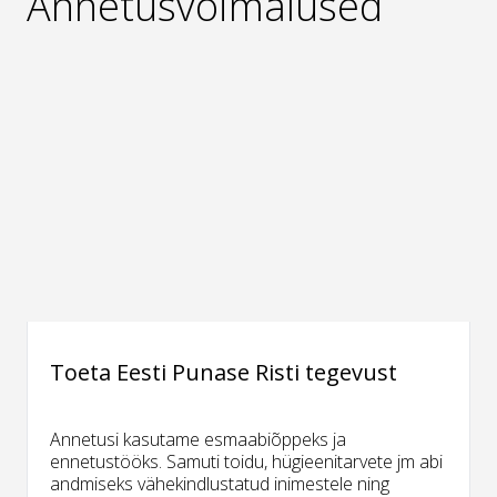
Annetusvõimalused
Toeta Eesti Punase Risti tegevust
Annetusi kasutame esmaabiõppeks ja
ennetustööks. Samuti toidu, hügieenitarvete jm abi
andmiseks vähekindlustatud inimestele ning