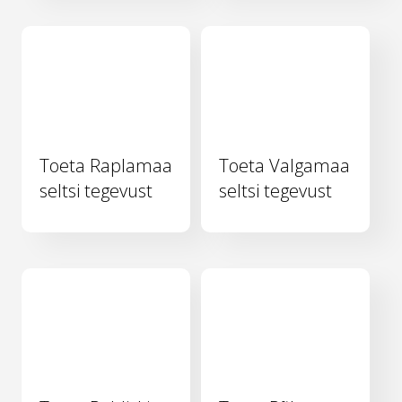
Toeta Raplamaa
Toeta Valgamaa
seltsi tegevust
seltsi tegevust