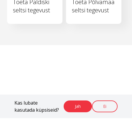
Toeta Paldiski
Toeta Põlvamaa
seltsi tegevust
seltsi tegevust
Kas lubate
Jah
Ei
kasutada küpsiseid?