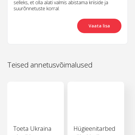
selleks, et olla alati valmis abistama kriiside ja
suurõnnetuste korral.
Vaata lisa
Teised annetusvõimalused
Toeta Ukraina
Hügieenitarbed