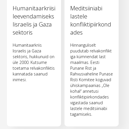
Humanitaarkriisi
Meditsiiniabi
leevendamiseks
lastele
Iisraelis ja Gaza
konfliktipiirkond
sektoris
ades
Humanitaarkriis
Hinnanguliselt
Iisraelis ja Gaza
puudutab relvakonflikt
sektoris, hukkunuid on
iga kümnendat last
üle 2000. Kutsume
maailmas. Eesti
toetama relvakonfliktis
Punane Rist ja
kannatada saanud
Rahvusvaheline Punase
inimesi.
Risti Komitee koguvad
ühiskampaanias „Ole
kohal“ annetusi
konfliktipiirkondades
vigastada saanud
lastele meditsiiniabi
tagamiseks.