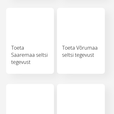
Toeta
Toeta Võrumaa
Saaremaa seltsi
seltsi tegevust
tegevust