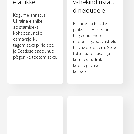
elanikke
vähekindlustatu
d neidudele
Kogume annetusi
Ukraina elanike
Paljude tüdrukute
abistamiseks
jaoks siin Eestis on
kohapeal, neile
hügieenitarvete
esmavajaliku
nappus igapäevast elu
tagamiseks piirialadel
halvav probleem. Selle
ja Eestisse saabunud
tõttu jääb lausa iga
põgenike toetamiseks.
kümnes tüdruk
koolitegevusest
kõrvale.