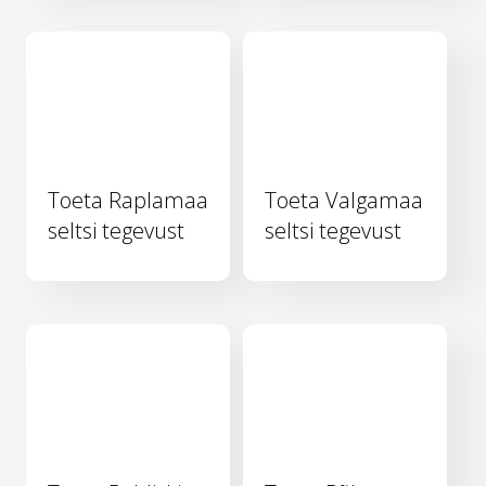
Toeta Raplamaa
Toeta Valgamaa
seltsi tegevust
seltsi tegevust