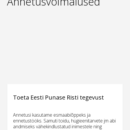
Annetusvõimalused
Toeta Eesti Punase Risti tegevust
Annetusi kasutame esmaabiõppeks ja
ennetustööks. Samuti toidu, hügieenitarvete jm abi
andmiseks vähekindlustatud inimestele ning