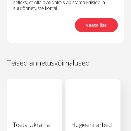
selleks, et olla alati valmis abistama kriiside ja
suurõnnetuste korral.
Vaata lisa
Teised annetusvõimalused
Toeta Ukraina
Hügieenitarbed