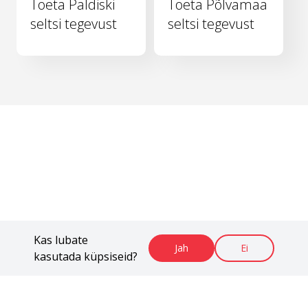
Toeta Paldiski
Toeta Põlvamaa
seltsi tegevust
seltsi tegevust
Kas lubate
Jah
Ei
kasutada küpsiseid?