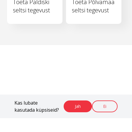
Toeta Paldiski
Toeta Põlvamaa
seltsi tegevust
seltsi tegevust
Kas lubate
Jah
Ei
kasutada küpsiseid?