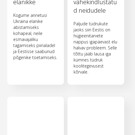
elanikke
vähekindlustatu
d neidudele
Kogume annetusi
Ukraina elanike
Paljude tüdrukute
abistamiseks
jaoks siin Eestis on
kohapeal, neile
hügieenitarvete
esmavajaliku
nappus igapäevast elu
tagamiseks piirialadel
halvav probleem. Selle
ja Eestisse saabunud
tõttu jääb lausa iga
põgenike toetamiseks.
kümnes tüdruk
koolitegevusest
kõrvale.