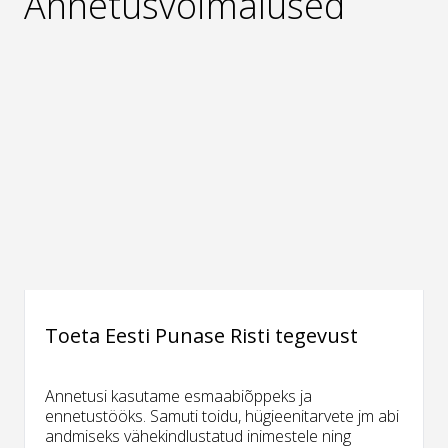
Annetusvõimalused
Toeta Eesti Punase Risti tegevust
Annetusi kasutame esmaabiõppeks ja
ennetustööks. Samuti toidu, hügieenitarvete jm abi
andmiseks vähekindlustatud inimestele ning