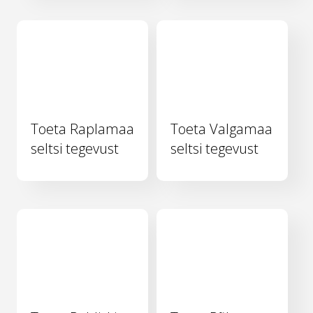
Toeta Raplamaa
Toeta Valgamaa
seltsi tegevust
seltsi tegevust