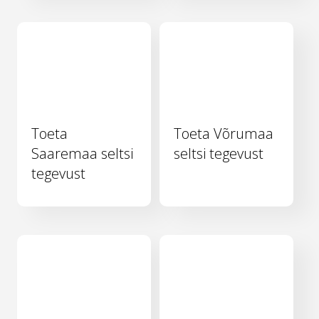
Toeta
Toeta Võrumaa
Saaremaa seltsi
seltsi tegevust
tegevust