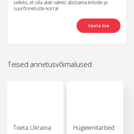
selleks, et olla alati valmis abistama kriiside ja
suurõnnetuste korral.
Vaata lisa
Teised annetusvõimalused
Toeta Ukraina
Hügieenitarbed