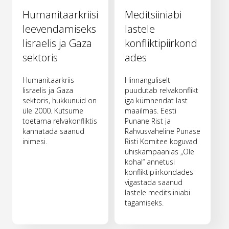
Humanitaarkriisi
Meditsiiniabi
leevendamiseks
lastele
Iisraelis ja Gaza
konfliktipiirkond
sektoris
ades
Humanitaarkriis
Hinnanguliselt
Iisraelis ja Gaza
puudutab relvakonflikt
sektoris, hukkunuid on
iga kümnendat last
üle 2000. Kutsume
maailmas. Eesti
toetama relvakonfliktis
Punane Rist ja
kannatada saanud
Rahvusvaheline Punase
inimesi.
Risti Komitee koguvad
ühiskampaanias „Ole
kohal“ annetusi
konfliktipiirkondades
vigastada saanud
lastele meditsiiniabi
tagamiseks.