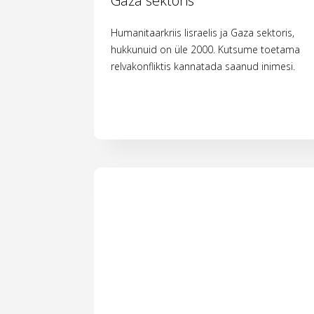
Gaza sektoris
Humanitaarkriis Iisraelis ja Gaza sektoris,
hukkunuid on üle 2000. Kutsume toetama
relvakonfliktis kannatada saanud inimesi.