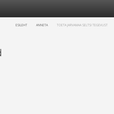
ESILEHT
ANNETA
TOETA JARVAMAA SELTSI TEGEVUST
d