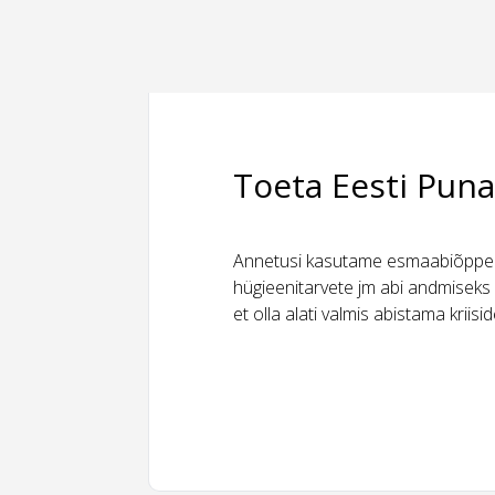
Toeta Eesti Puna
Annetusi kasutame esmaabiõppeks
hügieenitarvete jm abi andmiseks 
et olla alati valmis abistama kriis