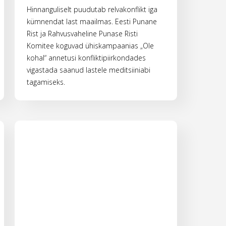
Hinnanguliselt puudutab relvakonflikt iga
kümnendat last maailmas. Eesti Punane
Rist ja Rahvusvaheline Punase Risti
Komitee koguvad ühiskampaanias „Ole
kohal“ annetusi konfliktipiirkondades
vigastada saanud lastele meditsiiniabi
tagamiseks.