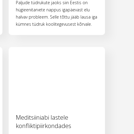
Paljude tüdrukute jaoks siin Eestis on
hügieenitarvete nappus igapäevast elu
halvav probleem. Selle tõttu jääb lausa iga
kümnes tüdruk koolitegevusest kõrvale.
Meditsiiniabi lastele
konfliktipiirkondades