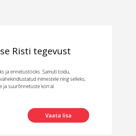
se Risti tegevust
 ja ennetustööks. Samuti toidu,
vähekindlustatud inimestele ning selleks,
ide ja suurõnnetuste korral.
Vaata lisa