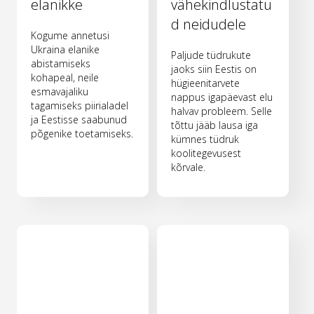
elanikke
vähekindlustatu
d neidudele
Kogume annetusi
Ukraina elanike
Paljude tüdrukute
abistamiseks
jaoks siin Eestis on
kohapeal, neile
hügieenitarvete
esmavajaliku
nappus igapäevast elu
tagamiseks piirialadel
halvav probleem. Selle
ja Eestisse saabunud
tõttu jääb lausa iga
põgenike toetamiseks.
kümnes tüdruk
koolitegevusest
kõrvale.