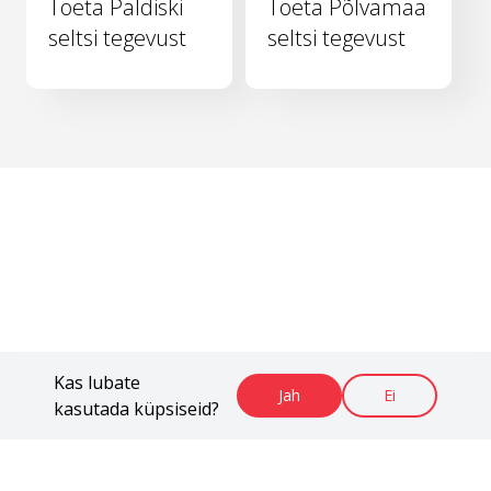
Toeta Paldiski
Toeta Põlvamaa
seltsi tegevust
seltsi tegevust
Kas lubate
Jah
Ei
kasutada küpsiseid?