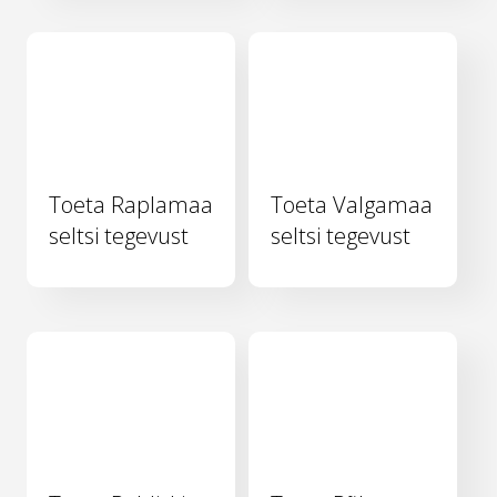
Toeta Raplamaa
Toeta Valgamaa
seltsi tegevust
seltsi tegevust