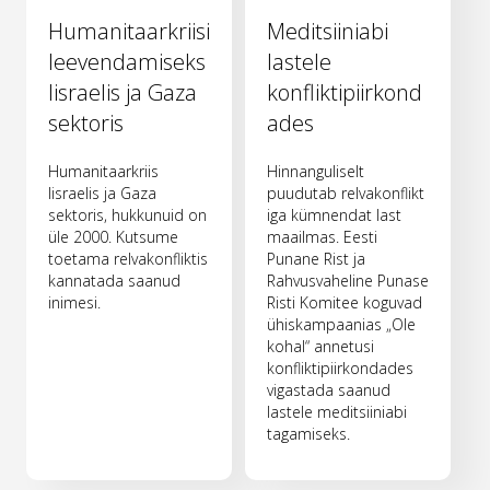
Humanitaarkriisi
Meditsiiniabi
leevendamiseks
lastele
Iisraelis ja Gaza
konfliktipiirkond
sektoris
ades
Humanitaarkriis
Hinnanguliselt
Iisraelis ja Gaza
puudutab relvakonflikt
sektoris, hukkunuid on
iga kümnendat last
üle 2000. Kutsume
maailmas. Eesti
toetama relvakonfliktis
Punane Rist ja
kannatada saanud
Rahvusvaheline Punase
inimesi.
Risti Komitee koguvad
ühiskampaanias „Ole
kohal“ annetusi
konfliktipiirkondades
vigastada saanud
lastele meditsiiniabi
tagamiseks.