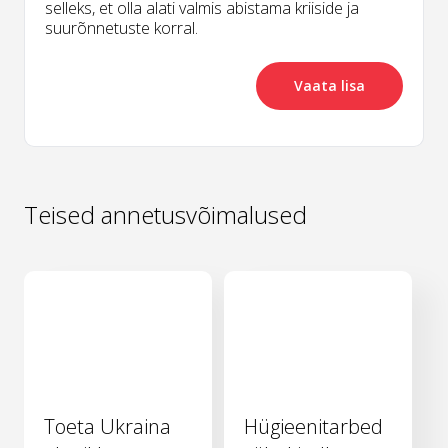
selleks, et olla alati valmis abistama kriiside ja
suurõnnetuste korral.
Vaata lisa
Teised annetusvõimalused
Toeta Ukraina
Hügieenitarbed