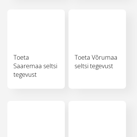
Toeta
Toeta Võrumaa
Saaremaa seltsi
seltsi tegevust
tegevust