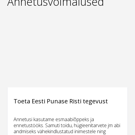
Annetusvõimalused
Toeta Eesti Punase Risti tegevust
Annetusi kasutame esmaabiõppeks ja
ennetustööks. Samuti toidu, hügieenitarvete jm abi
andmiseks vähekindlustatud inimestele ning