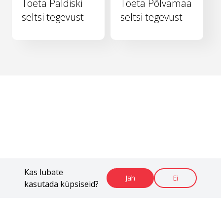
Toeta Paldiski
Toeta Põlvamaa
seltsi tegevust
seltsi tegevust
Kas lubate
Jah
Ei
kasutada küpsiseid?