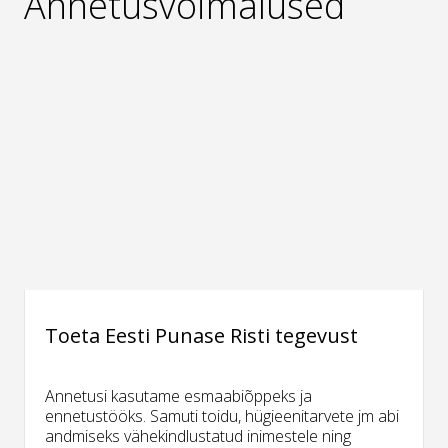
Annetusvõimalused
Toeta Eesti Punase Risti tegevust
Annetusi kasutame esmaabiõppeks ja
ennetustööks. Samuti toidu, hügieenitarvete jm abi
andmiseks vähekindlustatud inimestele ning