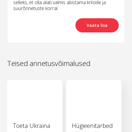
selleks, et olla alati valmis abistama kriiside ja
suurõnnetuste korral.
Vaata lisa
Teised annetusvõimalused
Toeta Ukraina
Hügieenitarbed