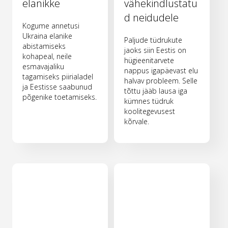
elanikke
vähekindlustatu
d neidudele
Kogume annetusi
Ukraina elanike
Paljude tüdrukute
abistamiseks
jaoks siin Eestis on
kohapeal, neile
hügieenitarvete
esmavajaliku
nappus igapäevast elu
tagamiseks piirialadel
halvav probleem. Selle
ja Eestisse saabunud
tõttu jääb lausa iga
põgenike toetamiseks.
kümnes tüdruk
koolitegevusest
kõrvale.