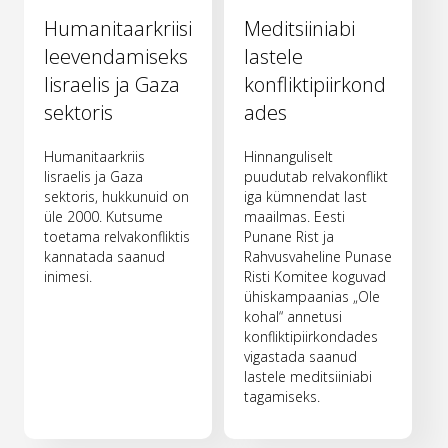
Humanitaarkriisi
Meditsiiniabi
leevendamiseks
lastele
Iisraelis ja Gaza
konfliktipiirkond
sektoris
ades
Humanitaarkriis
Hinnanguliselt
Iisraelis ja Gaza
puudutab relvakonflikt
sektoris, hukkunuid on
iga kümnendat last
üle 2000. Kutsume
maailmas. Eesti
toetama relvakonfliktis
Punane Rist ja
kannatada saanud
Rahvusvaheline Punase
inimesi.
Risti Komitee koguvad
ühiskampaanias „Ole
kohal“ annetusi
konfliktipiirkondades
vigastada saanud
lastele meditsiiniabi
tagamiseks.