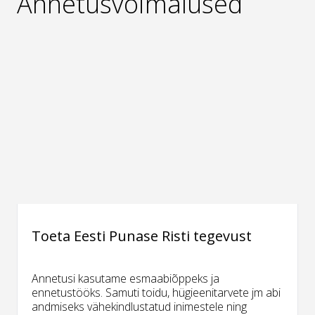
Annetusvõimalused
Toeta Eesti Punase Risti tegevust
Annetusi kasutame esmaabiõppeks ja
ennetustööks. Samuti toidu, hügieenitarvete jm abi
andmiseks vähekindlustatud inimestele ning