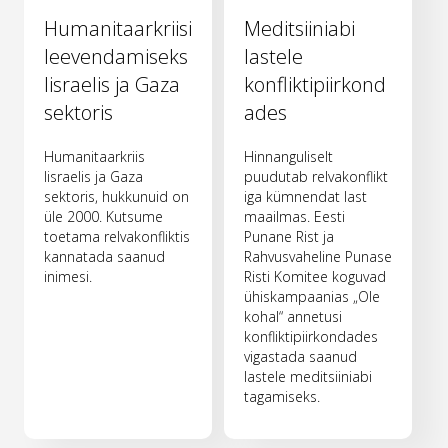
Humanitaarkriisi
Meditsiiniabi
leevendamiseks
lastele
Iisraelis ja Gaza
konfliktipiirkond
sektoris
ades
Humanitaarkriis
Hinnanguliselt
Iisraelis ja Gaza
puudutab relvakonflikt
sektoris, hukkunuid on
iga kümnendat last
üle 2000. Kutsume
maailmas. Eesti
toetama relvakonfliktis
Punane Rist ja
kannatada saanud
Rahvusvaheline Punase
inimesi.
Risti Komitee koguvad
ühiskampaanias „Ole
kohal“ annetusi
konfliktipiirkondades
vigastada saanud
lastele meditsiiniabi
tagamiseks.