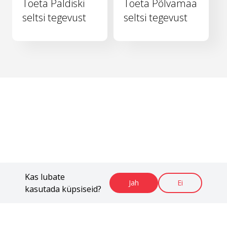
Toeta Paldiski
Toeta Põlvamaa
seltsi tegevust
seltsi tegevust
Kas lubate
Jah
Ei
kasutada küpsiseid?