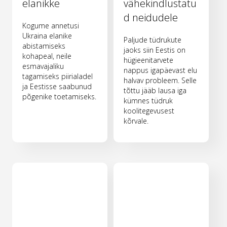
elanikke
vähekindlustatu
d neidudele
Kogume annetusi
Ukraina elanike
Paljude tüdrukute
abistamiseks
jaoks siin Eestis on
kohapeal, neile
hügieenitarvete
esmavajaliku
nappus igapäevast elu
tagamiseks piirialadel
halvav probleem. Selle
ja Eestisse saabunud
tõttu jääb lausa iga
põgenike toetamiseks.
kümnes tüdruk
koolitegevusest
kõrvale.