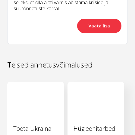
selleks, et olla alati valmis abistama kriiside ja
suurõnnetuste korral.
Vaata lisa
Teised annetusvõimalused
Toeta Ukraina
Hügieenitarbed