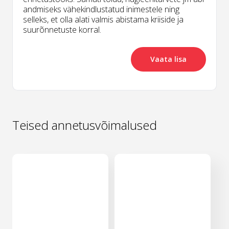
andmiseks vähekindlustatud inimestele ning
selleks, et olla alati valmis abistama kriiside ja
suurõnnetuste korral.
Vaata lisa
Teised annetusvõimalused