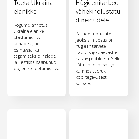
Toeta Ukraina
Hügieenitarbed
elanikke
vähekindlustatu
d neidudele
Kogume annetusi
Ukraina elanike
Paljude tüdrukute
abistamiseks
jaoks siin Eestis on
kohapeal, neile
hügieenitarvete
esmavajaliku
nappus igapäevast elu
tagamiseks piirialadel
halvav probleem. Selle
ja Eestisse saabunud
tõttu jääb lausa iga
põgenike toetamiseks.
kümnes tüdruk
koolitegevusest
kõrvale.