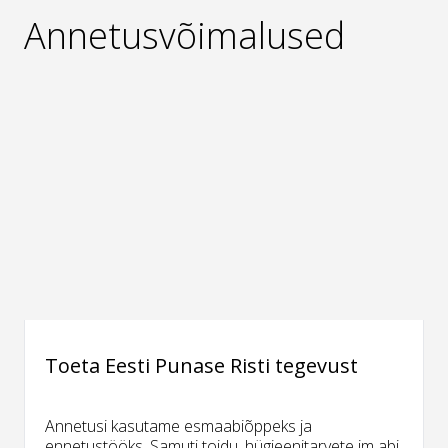
Annetusvõimalused
Toeta Eesti Punase Risti tegevust
Annetusi kasutame esmaabiõppeks ja
ennetustööks. Samuti toidu, hügieenitarvete jm abi