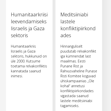
Humanitaarkriisi
Meditsiiniabi
leevendamiseks
lastele
Iisraelis ja Gaza
konfliktipiirkond
sektoris
ades
Humanitaarkriis
Hinnanguliselt
Iisraelis ja Gaza
puudutab relvakonflikt
sektoris, hukkunuid on
iga kümnendat last
üle 2000. Kutsume
maailmas. Eesti
toetama relvakonfliktis
Punane Rist ja
kannatada saanud
Rahvusvaheline Punase
inimesi.
Risti Komitee koguvad
ühiskampaanias „Ole
kohal“ annetusi
konfliktipiirkondades
vigastada saanud
lastele meditsiiniabi
tagamiseks.