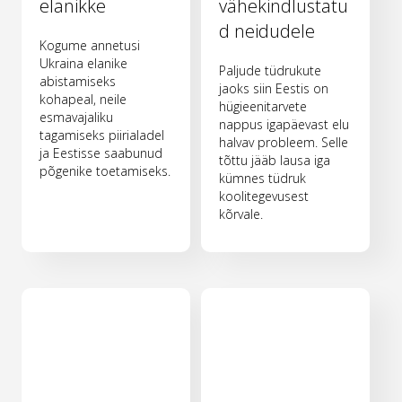
elanikke
vähekindlustatu
d neidudele
Kogume annetusi
Ukraina elanike
Paljude tüdrukute
abistamiseks
jaoks siin Eestis on
kohapeal, neile
hügieenitarvete
esmavajaliku
nappus igapäevast elu
tagamiseks piirialadel
halvav probleem. Selle
ja Eestisse saabunud
tõttu jääb lausa iga
põgenike toetamiseks.
kümnes tüdruk
koolitegevusest
kõrvale.