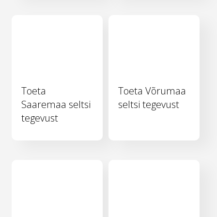
Toeta
Toeta Võrumaa
Saaremaa seltsi
seltsi tegevust
tegevust