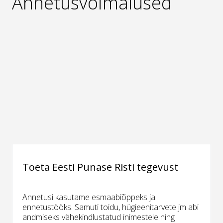
Annetusvõimalused
Toeta Eesti Punase Risti tegevust
Annetusi kasutame esmaabiõppeks ja
ennetustööks. Samuti toidu, hügieenitarvete jm abi
andmiseks vähekindlustatud inimestele ning