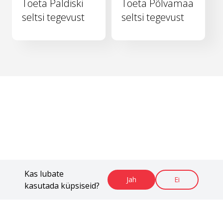
Toeta Paldiski
Toeta Põlvamaa
seltsi tegevust
seltsi tegevust
Kas lubate
Jah
Ei
kasutada küpsiseid?