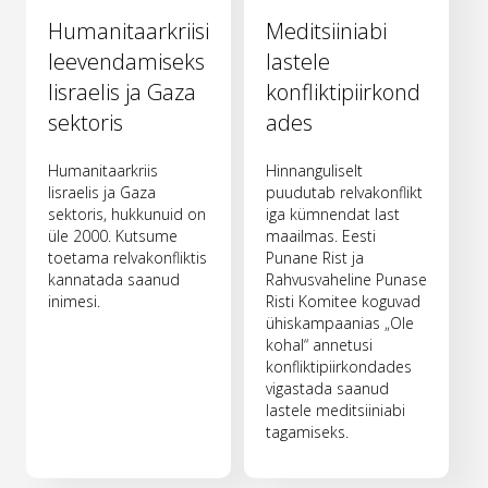
Humanitaarkriisi
Meditsiiniabi
leevendamiseks
lastele
Iisraelis ja Gaza
konfliktipiirkond
sektoris
ades
Humanitaarkriis
Hinnanguliselt
Iisraelis ja Gaza
puudutab relvakonflikt
sektoris, hukkunuid on
iga kümnendat last
üle 2000. Kutsume
maailmas. Eesti
toetama relvakonfliktis
Punane Rist ja
kannatada saanud
Rahvusvaheline Punase
inimesi.
Risti Komitee koguvad
ühiskampaanias „Ole
kohal“ annetusi
konfliktipiirkondades
vigastada saanud
lastele meditsiiniabi
tagamiseks.