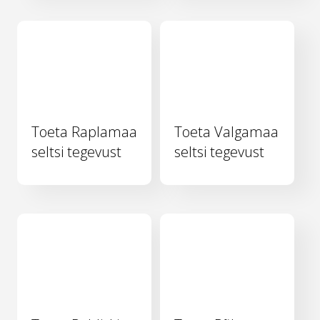
Toeta Raplamaa
Toeta Valgamaa
seltsi tegevust
seltsi tegevust