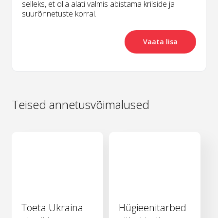
selleks, et olla alati valmis abistama kriiside ja
suurõnnetuste korral.
Vaata lisa
Teised annetusvõimalused
Toeta Ukraina
Hügieenitarbed