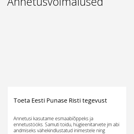
Annetusvõimalused
Toeta Eesti Punase Risti tegevust
Annetusi kasutame esmaabiõppeks ja
ennetustööks. Samuti toidu, hügieenitarvete jm abi
andmiseks vähekindlustatud inimestele ning