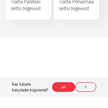
Toeta Paldiski
Toeta Põlvamaa
seltsi tegevust
seltsi tegevust
Kas lubate
Jah
Ei
kasutada küpsiseid?