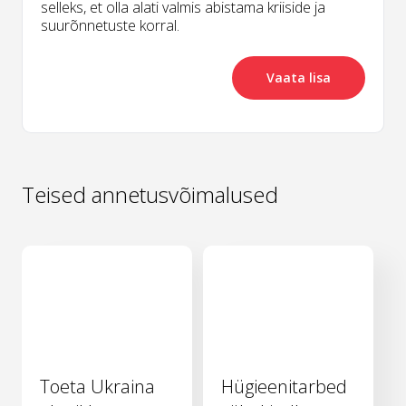
selleks, et olla alati valmis abistama kriiside ja
suurõnnetuste korral.
Vaata lisa
Teised annetusvõimalused
Toeta Ukraina
Hügieenitarbed