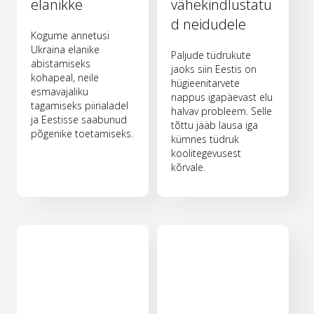
elanikke
vähekindlustatu
d neidudele
Kogume annetusi
Ukraina elanike
Paljude tüdrukute
abistamiseks
jaoks siin Eestis on
kohapeal, neile
hügieenitarvete
esmavajaliku
nappus igapäevast elu
tagamiseks piirialadel
halvav probleem. Selle
ja Eestisse saabunud
tõttu jääb lausa iga
põgenike toetamiseks.
kümnes tüdruk
koolitegevusest
kõrvale.