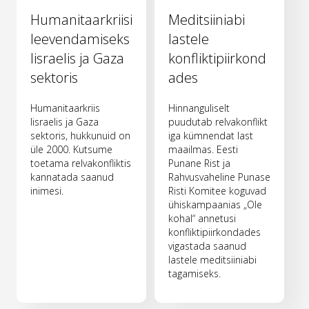
Humanitaarkriisi
Meditsiiniabi
leevendamiseks
lastele
Iisraelis ja Gaza
konfliktipiirkond
sektoris
ades
Humanitaarkriis
Hinnanguliselt
Iisraelis ja Gaza
puudutab relvakonflikt
sektoris, hukkunuid on
iga kümnendat last
üle 2000. Kutsume
maailmas. Eesti
toetama relvakonfliktis
Punane Rist ja
kannatada saanud
Rahvusvaheline Punase
inimesi.
Risti Komitee koguvad
ühiskampaanias „Ole
kohal“ annetusi
konfliktipiirkondades
vigastada saanud
lastele meditsiiniabi
tagamiseks.