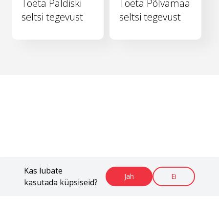
Toeta Paldiski
Toeta Põlvamaa
seltsi tegevust
seltsi tegevust
Kas lubate
Jah
Ei
kasutada küpsiseid?