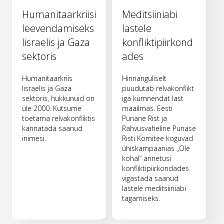
Humanitaarkriisi
Meditsiiniabi
leevendamiseks
lastele
Iisraelis ja Gaza
konfliktipiirkond
sektoris
ades
Humanitaarkriis
Hinnanguliselt
Iisraelis ja Gaza
puudutab relvakonflikt
sektoris, hukkunuid on
iga kümnendat last
üle 2000. Kutsume
maailmas. Eesti
toetama relvakonfliktis
Punane Rist ja
kannatada saanud
Rahvusvaheline Punase
inimesi.
Risti Komitee koguvad
ühiskampaanias „Ole
kohal“ annetusi
konfliktipiirkondades
vigastada saanud
lastele meditsiiniabi
tagamiseks.