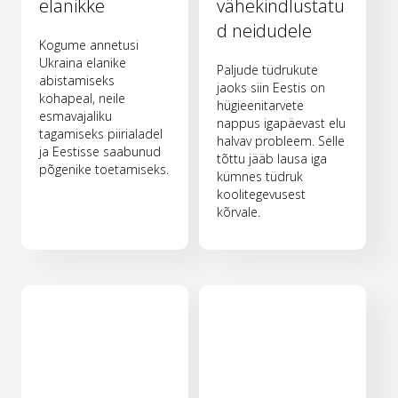
elanikke
vähekindlustatu
d neidudele
Kogume annetusi
Ukraina elanike
Paljude tüdrukute
abistamiseks
jaoks siin Eestis on
kohapeal, neile
hügieenitarvete
esmavajaliku
nappus igapäevast elu
tagamiseks piirialadel
halvav probleem. Selle
ja Eestisse saabunud
tõttu jääb lausa iga
põgenike toetamiseks.
kümnes tüdruk
koolitegevusest
kõrvale.