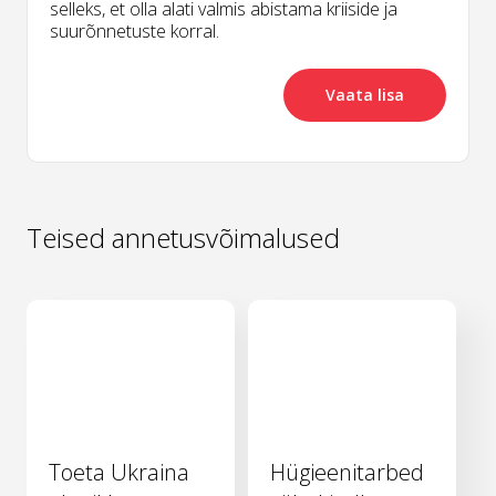
selleks, et olla alati valmis abistama kriiside ja
suurõnnetuste korral.
Vaata lisa
Teised annetusvõimalused
Toeta Ukraina
Hügieenitarbed