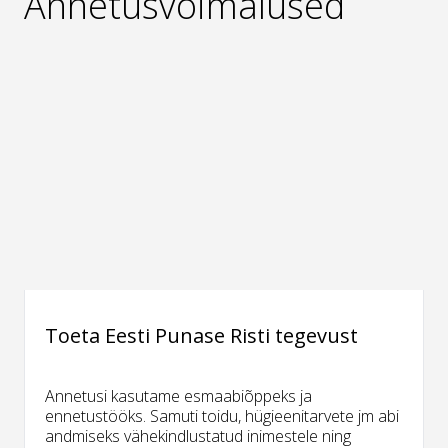
Annetusvõimalused
Toeta Eesti Punase Risti tegevust
Annetusi kasutame esmaabiõppeks ja
ennetustööks. Samuti toidu, hügieenitarvete jm abi
andmiseks vähekindlustatud inimestele ning