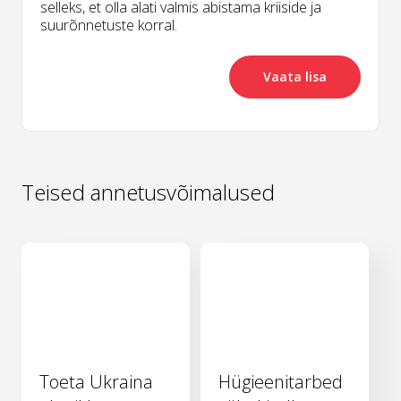
selleks, et olla alati valmis abistama kriiside ja
suurõnnetuste korral.
Vaata lisa
Teised annetusvõimalused
Toeta Ukraina
Hügieenitarbed