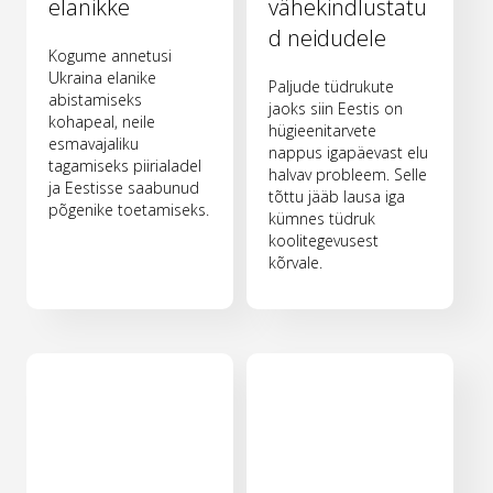
elanikke
vähekindlustatu
d neidudele
Kogume annetusi
Ukraina elanike
Paljude tüdrukute
abistamiseks
jaoks siin Eestis on
kohapeal, neile
hügieenitarvete
esmavajaliku
nappus igapäevast elu
tagamiseks piirialadel
halvav probleem. Selle
ja Eestisse saabunud
tõttu jääb lausa iga
põgenike toetamiseks.
kümnes tüdruk
koolitegevusest
kõrvale.