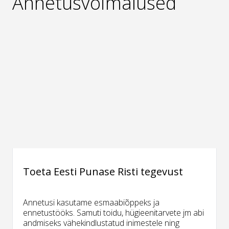
Annetusvõimalused
Toeta Eesti Punase Risti tegevust
Annetusi kasutame esmaabiõppeks ja
ennetustööks. Samuti toidu, hügieenitarvete jm abi
andmiseks vähekindlustatud inimestele ning