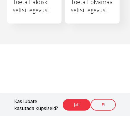
Toeta Paldiski
Toeta Põlvamaa
seltsi tegevust
seltsi tegevust
Kas lubate
Jah
Ei
kasutada küpsiseid?