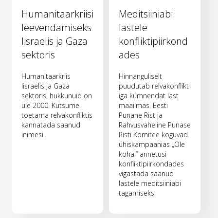
Humanitaarkriisi
Meditsiiniabi
leevendamiseks
lastele
Iisraelis ja Gaza
konfliktipiirkond
sektoris
ades
Humanitaarkriis
Hinnanguliselt
Iisraelis ja Gaza
puudutab relvakonflikt
sektoris, hukkunuid on
iga kümnendat last
üle 2000. Kutsume
maailmas. Eesti
toetama relvakonfliktis
Punane Rist ja
kannatada saanud
Rahvusvaheline Punase
inimesi.
Risti Komitee koguvad
ühiskampaanias „Ole
kohal“ annetusi
konfliktipiirkondades
vigastada saanud
lastele meditsiiniabi
tagamiseks.