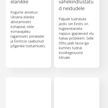
elanikke
vähekindlustatu
d neidudele
Kogume annetusi
Ukraina elanike
Paljude tüdrukute
abistamiseks
jaoks siin Eestis on
kohapeal, neile
hügieenitarvete
esmavajaliku
nappus igapäevast elu
tagamiseks piirialadel
halvav probleem. Selle
ja Eestisse saabunud
tõttu jääb lausa iga
põgenike toetamiseks.
kümnes tüdruk
koolitegevusest
kõrvale.