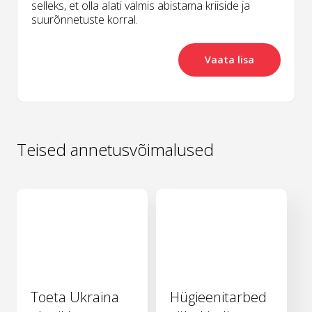
selleks, et olla alati valmis abistama kriiside ja
suurõnnetuste korral.
Vaata lisa
Teised annetusvõimalused
Toeta Ukraina
Hügieenitarbed