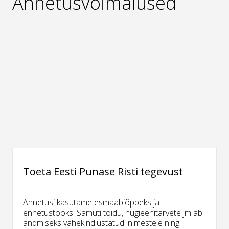
Annetusvõimalused
Toeta Eesti Punase Risti tegevust
Annetusi kasutame esmaabiõppeks ja
ennetustööks. Samuti toidu, hügieenitarvete jm abi
andmiseks vähekindlustatud inimestele ning