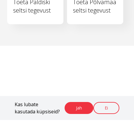
Toeta Paldiski
Toeta Põlvamaa
seltsi tegevust
seltsi tegevust
Kas lubate
Jah
Ei
kasutada küpsiseid?