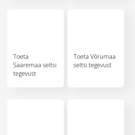
Toeta
Toeta Võrumaa
Saaremaa seltsi
seltsi tegevust
tegevust