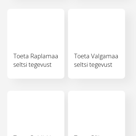
Toeta Raplamaa
Toeta Valgamaa
seltsi tegevust
seltsi tegevust