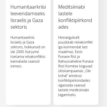
Humanitaarkriisi
Meditsiiniabi
leevendamiseks
lastele
Iisraelis ja Gaza
konfliktipiirkond
sektoris
ades
Humanitaarkriis
Hinnanguliselt
Iisraelis ja Gaza
puudutab relvakonflikt
sektoris, hukkunuid on
iga kümnendat last
üle 2000. Kutsume
maailmas. Eesti
toetama relvakonfliktis
Punane Rist ja
kannatada saanud
Rahvusvaheline Punase
inimesi.
Risti Komitee koguvad
ühiskampaanias „Ole
kohal“ annetusi
konfliktipiirkondades
vigastada saanud
lastele meditsiiniabi
tagamiseks.