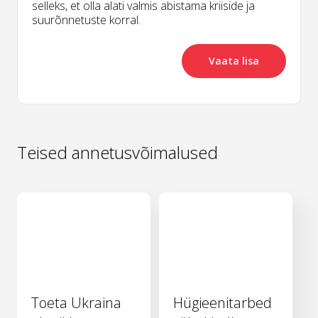
selleks, et olla alati valmis abistama kriiside ja
suurõnnetuste korral.
Vaata lisa
Teised annetusvõimalused
Toeta Ukraina
Hügieenitarbed