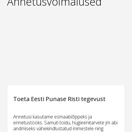
Annetusvõimalused
Toeta Eesti Punase Risti tegevust
Annetusi kasutame esmaabiõppeks ja
ennetustööks. Samuti toidu, hügieenitarvete jm abi
andmiseks vähekindlustatud inimestele ning