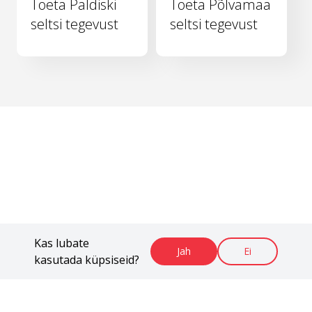
Toeta Paldiski
Toeta Põlvamaa
seltsi tegevust
seltsi tegevust
Kas lubate
Jah
Ei
kasutada küpsiseid?