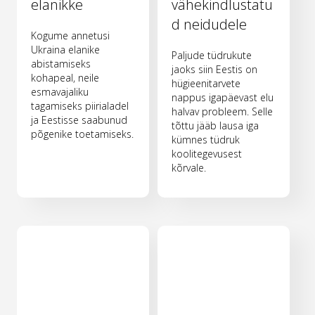
elanikke
vähekindlustatu
d neidudele
Kogume annetusi
Ukraina elanike
Paljude tüdrukute
abistamiseks
jaoks siin Eestis on
kohapeal, neile
hügieenitarvete
esmavajaliku
nappus igapäevast elu
tagamiseks piirialadel
halvav probleem. Selle
ja Eestisse saabunud
tõttu jääb lausa iga
põgenike toetamiseks.
kümnes tüdruk
koolitegevusest
kõrvale.