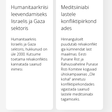
Humanitaarkriisi
Meditsiiniabi
leevendamiseks
lastele
Iisraelis ja Gaza
konfliktipiirkond
sektoris
ades
Humanitaarkriis
Hinnanguliselt
Iisraelis ja Gaza
puudutab relvakonflikt
sektoris, hukkunuid on
iga kümnendat last
üle 2000. Kutsume
maailmas. Eesti
toetama relvakonfliktis
Punane Rist ja
kannatada saanud
Rahvusvaheline Punase
inimesi.
Risti Komitee koguvad
ühiskampaanias „Ole
kohal“ annetusi
konfliktipiirkondades
vigastada saanud
lastele meditsiiniabi
tagamiseks.