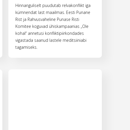
Hinnanguliselt puudutab relvakonflikt iga
kümnendat last maailmas. Eesti Punane
Rist ja Rahvusvaheline Punase Risti
Komitee koguvad ühiskampaanias „Ole
kohal“ annetusi konfliktipiirkondades
vigastada saanud lastele meditsiiniabi
tagamiseks.