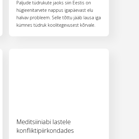
Paljude tüdrukute jaoks siin Eestis on
hügieenitarvete nappus igapäevast elu
halvav probleem. Selle tõttu jääb lausa iga
kümnes tüdruk koolitegevusest kõrvale.
Meditsiiniabi lastele
konfliktipiirkondades