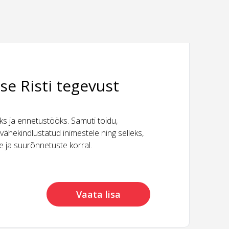
se Risti tegevust
 ja ennetustööks. Samuti toidu,
vähekindlustatud inimestele ning selleks,
ide ja suurõnnetuste korral.
Vaata lisa