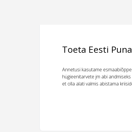
Toeta Eesti Puna
Annetusi kasutame esmaabiõppeks
hügieenitarvete jm abi andmiseks 
et olla alati valmis abistama kriis