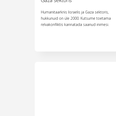
Gaza sektoris
Humanitaarkriis Iisraelis ja Gaza sektoris,
hukkunuid on üle 2000. Kutsume toetama
relvakonfliktis kannatada saanud inimesi.