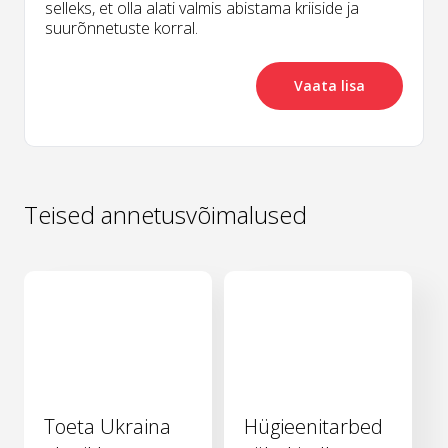
selleks, et olla alati valmis abistama kriiside ja
suurõnnetuste korral.
Vaata lisa
Teised annetusvõimalused
Toeta Ukraina
Hügieenitarbed