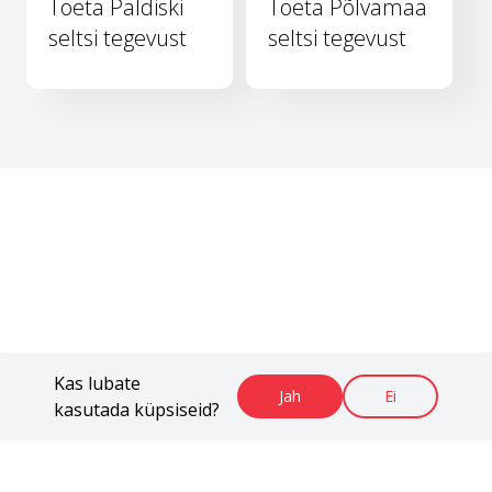
Toeta Paldiski
Toeta Põlvamaa
seltsi tegevust
seltsi tegevust
Kas lubate
Jah
Ei
kasutada küpsiseid?