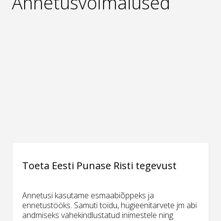
Annetusvõimalused
Toeta Eesti Punase Risti tegevust
Annetusi kasutame esmaabiõppeks ja
ennetustööks. Samuti toidu, hügieenitarvete jm abi
andmiseks vähekindlustatud inimestele ning