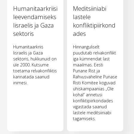
Humanitaarkriisi
Meditsiiniabi
leevendamiseks
lastele
Iisraelis ja Gaza
konfliktipiirkond
sektoris
ades
Humanitaarkriis
Hinnanguliselt
Iisraelis ja Gaza
puudutab relvakonflikt
sektoris, hukkunuid on
iga kümnendat last
üle 2000. Kutsume
maailmas. Eesti
toetama relvakonfliktis
Punane Rist ja
kannatada saanud
Rahvusvaheline Punase
inimesi.
Risti Komitee koguvad
ühiskampaanias „Ole
kohal“ annetusi
konfliktipiirkondades
vigastada saanud
lastele meditsiiniabi
tagamiseks.