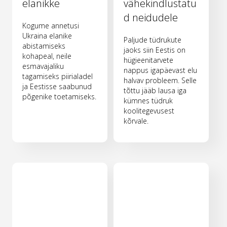
elanikke
vähekindlustatu
d neidudele
Kogume annetusi
Ukraina elanike
Paljude tüdrukute
abistamiseks
jaoks siin Eestis on
kohapeal, neile
hügieenitarvete
esmavajaliku
nappus igapäevast elu
tagamiseks piirialadel
halvav probleem. Selle
ja Eestisse saabunud
tõttu jääb lausa iga
põgenike toetamiseks.
kümnes tüdruk
koolitegevusest
kõrvale.