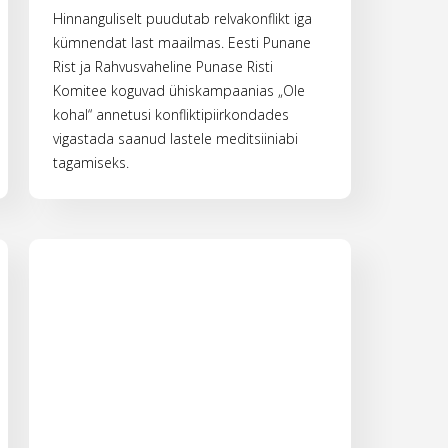
Hinnanguliselt puudutab relvakonflikt iga
kümnendat last maailmas. Eesti Punane
Rist ja Rahvusvaheline Punase Risti
Komitee koguvad ühiskampaanias „Ole
kohal“ annetusi konfliktipiirkondades
vigastada saanud lastele meditsiiniabi
tagamiseks.