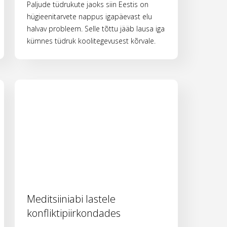
Paljude tüdrukute jaoks siin Eestis on
hügieenitarvete nappus igapäevast elu
halvav probleem. Selle tõttu jääb lausa iga
kümnes tüdruk koolitegevusest kõrvale.
Meditsiiniabi lastele
konfliktipiirkondades