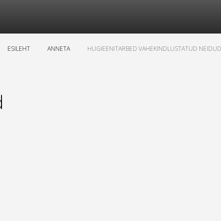
ESILEHT
ANNETA
HUGIEENITARBED VAHEKINDLUSTATUD NEIDUD
d