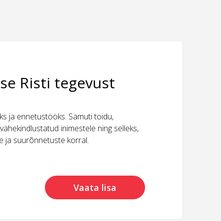
se Risti tegevust
 ja ennetustööks. Samuti toidu,
vähekindlustatud inimestele ning selleks,
ide ja suurõnnetuste korral.
Vaata lisa