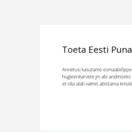
Toeta Eesti Puna
Annetusi kasutame esmaabiõppeks
hügieenitarvete jm abi andmiseks 
et olla alati valmis abistama kriis