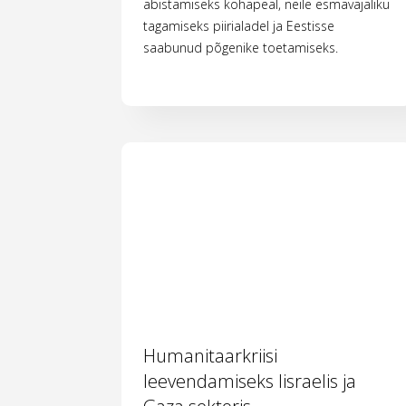
abistamiseks kohapeal, neile esmavajaliku
tagamiseks piirialadel ja Eestisse
saabunud põgenike toetamiseks.
Humanitaarkriisi
leevendamiseks Iisraelis ja