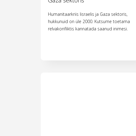
Gaza sektoris
Humanitaarkriis Iisraelis ja Gaza sektoris,
hukkunuid on üle 2000. Kutsume toetama
relvakonfliktis kannatada saanud inimesi.