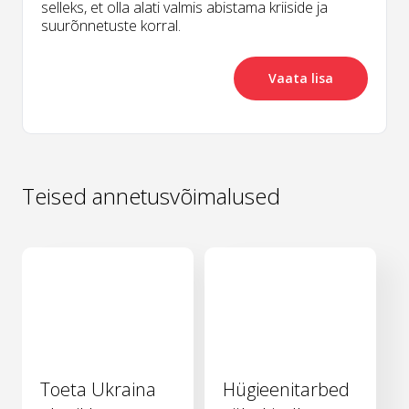
selleks, et olla alati valmis abistama kriiside ja
suurõnnetuste korral.
Vaata lisa
Teised annetusvõimalused
Toeta Ukraina
Hügieenitarbed