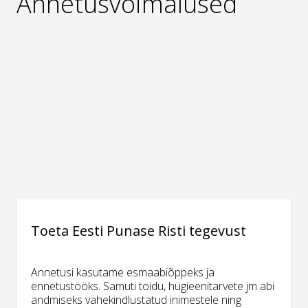
Annetusvõimalused
Toeta Eesti Punase Risti tegevust
Annetusi kasutame esmaabiõppeks ja
ennetustööks. Samuti toidu, hügieenitarvete jm abi
andmiseks vähekindlustatud inimestele ning