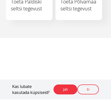
Toeta Paldiski
Toeta Põlvamaa
seltsi tegevust
seltsi tegevust
Kas lubate
Jah
Ei
kasutada küpsiseid?