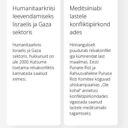
Humanitaarkriisi
Meditsiiniabi
leevendamiseks
lastele
Iisraelis ja Gaza
konfliktipiirkond
sektoris
ades
Humanitaarkriis
Hinnanguliselt
Iisraelis ja Gaza
puudutab relvakonflikt
sektoris, hukkunuid on
iga kümnendat last
üle 2000. Kutsume
maailmas. Eesti
toetama relvakonfliktis
Punane Rist ja
kannatada saanud
Rahvusvaheline Punase
inimesi.
Risti Komitee koguvad
ühiskampaanias „Ole
kohal“ annetusi
konfliktipiirkondades
vigastada saanud
lastele meditsiiniabi
tagamiseks.