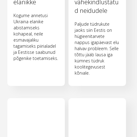
elanikke
vähekindlustatu
d neidudele
Kogume annetusi
Ukraina elanike
Paljude tüdrukute
abistamiseks
jaoks siin Eestis on
kohapeal, neile
hügieenitarvete
esmavajaliku
nappus igapäevast elu
tagamiseks piirialadel
halvav probleem. Selle
ja Eestisse saabunud
tõttu jääb lausa iga
põgenike toetamiseks.
kümnes tüdruk
koolitegevusest
kõrvale.