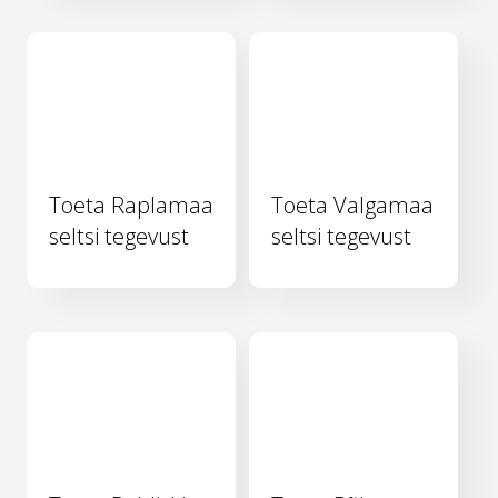
Toeta Raplamaa
Toeta Valgamaa
seltsi tegevust
seltsi tegevust