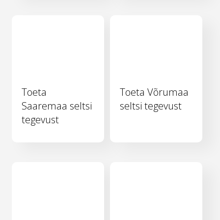
Toeta
Toeta Võrumaa
Saaremaa seltsi
seltsi tegevust
tegevust