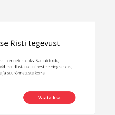
se Risti tegevust
 ja ennetustööks. Samuti toidu,
vähekindlustatud inimestele ning selleks,
ide ja suurõnnetuste korral.
Vaata lisa