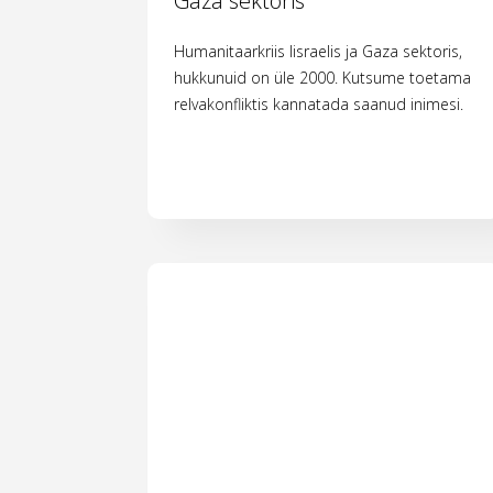
Gaza sektoris
Humanitaarkriis Iisraelis ja Gaza sektoris,
hukkunuid on üle 2000. Kutsume toetama
relvakonfliktis kannatada saanud inimesi.