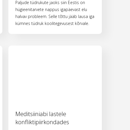
Paljude tüdrukute jaoks siin Eestis on
hügieenitarvete nappus igapäevast elu
halvav probleem. Selle tõttu jääb lausa iga
kümnes tüdruk koolitegevusest kõrvale.
Meditsiiniabi lastele
konfliktipiirkondades