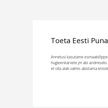
Toeta Eesti Puna
Annetusi kasutame esmaabiõppeks
hügieenitarvete jm abi andmiseks 
et olla alati valmis abistama kriis