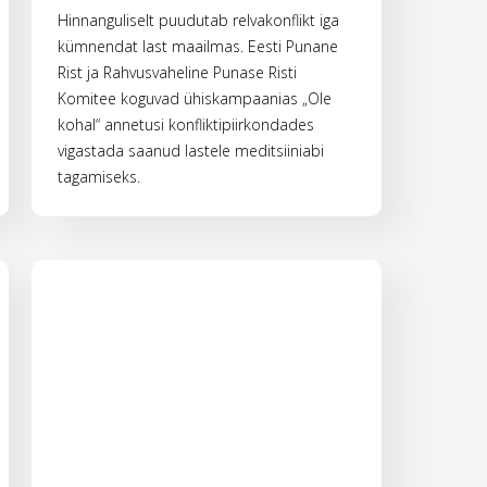
Hinnanguliselt puudutab relvakonflikt iga
kümnendat last maailmas. Eesti Punane
Rist ja Rahvusvaheline Punase Risti
Komitee koguvad ühiskampaanias „Ole
kohal“ annetusi konfliktipiirkondades
vigastada saanud lastele meditsiiniabi
tagamiseks.