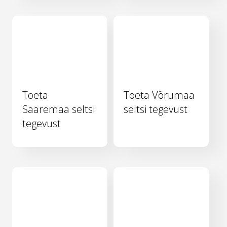
Toeta
Toeta Võrumaa
Saaremaa seltsi
seltsi tegevust
tegevust