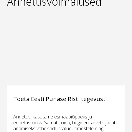
Annetusvõimalused
Toeta Eesti Punase Risti tegevust
Annetusi kasutame esmaabiõppeks ja
ennetustööks. Samuti toidu, hügieenitarvete jm abi
andmiseks vähekindlustatud inimestele ning