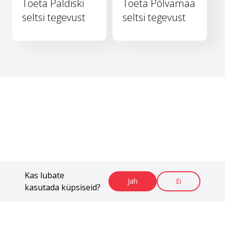
Toeta Paldiski
Toeta Põlvamaa
seltsi tegevust
seltsi tegevust
Kas lubate
Jah
Ei
kasutada küpsiseid?