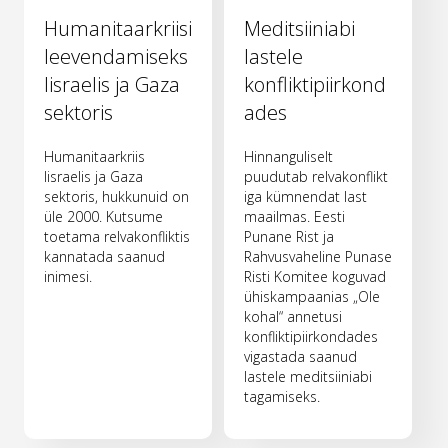
Humanitaarkriisi
Meditsiiniabi
leevendamiseks
lastele
Iisraelis ja Gaza
konfliktipiirkond
sektoris
ades
Humanitaarkriis
Hinnanguliselt
Iisraelis ja Gaza
puudutab relvakonflikt
sektoris, hukkunuid on
iga kümnendat last
üle 2000. Kutsume
maailmas. Eesti
toetama relvakonfliktis
Punane Rist ja
kannatada saanud
Rahvusvaheline Punase
inimesi.
Risti Komitee koguvad
ühiskampaanias „Ole
kohal“ annetusi
konfliktipiirkondades
vigastada saanud
lastele meditsiiniabi
tagamiseks.