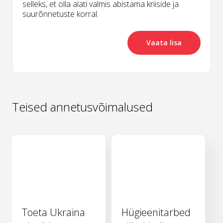
selleks, et olla alati valmis abistama kriiside ja
suurõnnetuste korral.
Vaata lisa
Teised annetusvõimalused
Toeta Ukraina
Hügieenitarbed