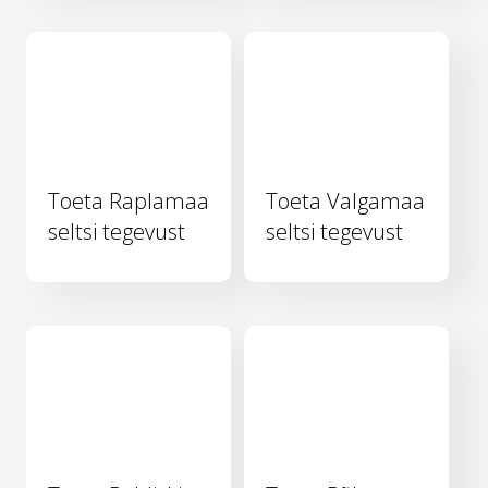
Toeta Raplamaa
Toeta Valgamaa
seltsi tegevust
seltsi tegevust