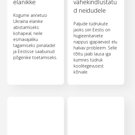
elanikke
vähekindlustatu
d neidudele
Kogume annetusi
Ukraina elanike
Paljude tüdrukute
abistamiseks
jaoks siin Eestis on
kohapeal, neile
hügieenitarvete
esmavajaliku
nappus igapäevast elu
tagamiseks piirialadel
halvav probleem. Selle
ja Eestisse saabunud
tõttu jääb lausa iga
põgenike toetamiseks.
kümnes tüdruk
koolitegevusest
kõrvale.