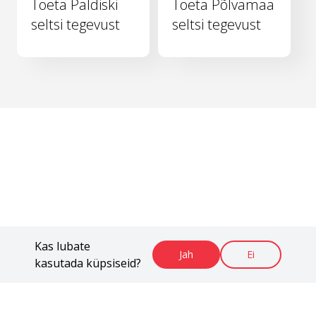
Toeta Paldiski
Toeta Põlvamaa
seltsi tegevust
seltsi tegevust
Kas lubate
Jah
Ei
kasutada küpsiseid?