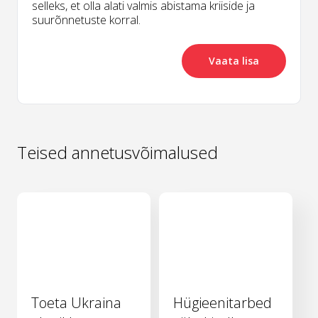
selleks, et olla alati valmis abistama kriiside ja
suurõnnetuste korral.
Vaata lisa
Teised annetusvõimalused
Toeta Ukraina
Hügieenitarbed