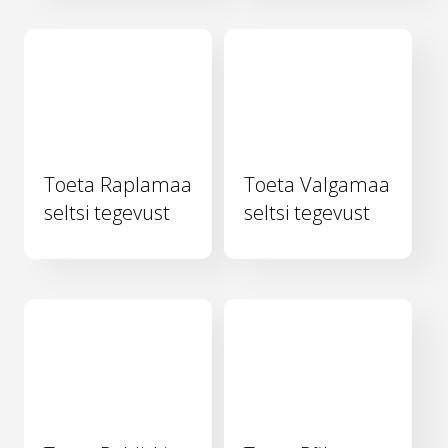
Toeta Raplamaa
Toeta Valgamaa
seltsi tegevust
seltsi tegevust