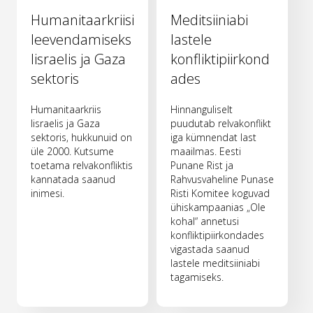
Humanitaarkriisi
Meditsiiniabi
leevendamiseks
lastele
Iisraelis ja Gaza
konfliktipiirkond
sektoris
ades
Humanitaarkriis
Hinnanguliselt
Iisraelis ja Gaza
puudutab relvakonflikt
sektoris, hukkunuid on
iga kümnendat last
üle 2000. Kutsume
maailmas. Eesti
toetama relvakonfliktis
Punane Rist ja
kannatada saanud
Rahvusvaheline Punase
inimesi.
Risti Komitee koguvad
ühiskampaanias „Ole
kohal“ annetusi
konfliktipiirkondades
vigastada saanud
lastele meditsiiniabi
tagamiseks.