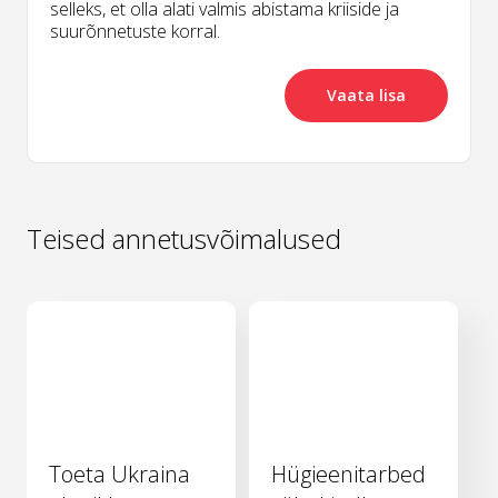
selleks, et olla alati valmis abistama kriiside ja
suurõnnetuste korral.
Vaata lisa
Teised annetusvõimalused
Toeta Ukraina
Hügieenitarbed