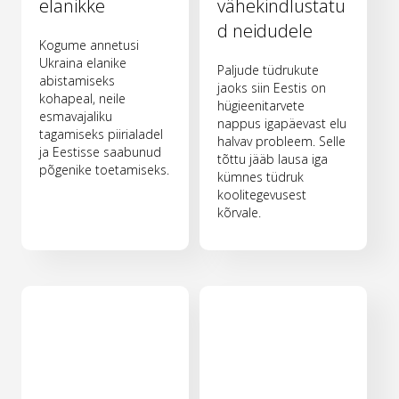
elanikke
vähekindlustatu
d neidudele
Kogume annetusi
Ukraina elanike
Paljude tüdrukute
abistamiseks
jaoks siin Eestis on
kohapeal, neile
hügieenitarvete
esmavajaliku
nappus igapäevast elu
tagamiseks piirialadel
halvav probleem. Selle
ja Eestisse saabunud
tõttu jääb lausa iga
põgenike toetamiseks.
kümnes tüdruk
koolitegevusest
kõrvale.