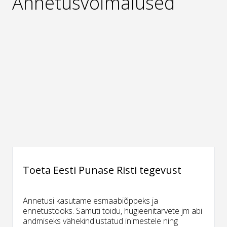
Annetusvõimalused
Toeta Eesti Punase Risti tegevust
Annetusi kasutame esmaabiõppeks ja
ennetustööks. Samuti toidu, hügieenitarvete jm abi
andmiseks vähekindlustatud inimestele ning