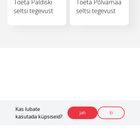
Toeta Paldiski
Toeta Põlvamaa
seltsi tegevust
seltsi tegevust
Kas lubate
Jah
Ei
kasutada küpsiseid?