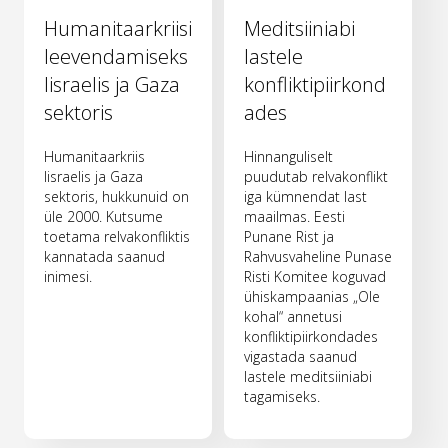
Humanitaarkriisi
Meditsiiniabi
leevendamiseks
lastele
Iisraelis ja Gaza
konfliktipiirkond
sektoris
ades
Humanitaarkriis
Hinnanguliselt
Iisraelis ja Gaza
puudutab relvakonflikt
sektoris, hukkunuid on
iga kümnendat last
üle 2000. Kutsume
maailmas. Eesti
toetama relvakonfliktis
Punane Rist ja
kannatada saanud
Rahvusvaheline Punase
inimesi.
Risti Komitee koguvad
ühiskampaanias „Ole
kohal“ annetusi
konfliktipiirkondades
vigastada saanud
lastele meditsiiniabi
tagamiseks.