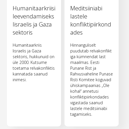
Humanitaarkriisi
Meditsiiniabi
leevendamiseks
lastele
Iisraelis ja Gaza
konfliktipiirkond
sektoris
ades
Humanitaarkriis
Hinnanguliselt
Iisraelis ja Gaza
puudutab relvakonflikt
sektoris, hukkunuid on
iga kümnendat last
üle 2000. Kutsume
maailmas. Eesti
toetama relvakonfliktis
Punane Rist ja
kannatada saanud
Rahvusvaheline Punase
inimesi.
Risti Komitee koguvad
ühiskampaanias „Ole
kohal“ annetusi
konfliktipiirkondades
vigastada saanud
lastele meditsiiniabi
tagamiseks.