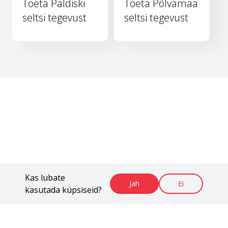
Toeta Paldiski
Toeta Põlvamaa
seltsi tegevust
seltsi tegevust
Kas lubate
Jah
Ei
kasutada küpsiseid?