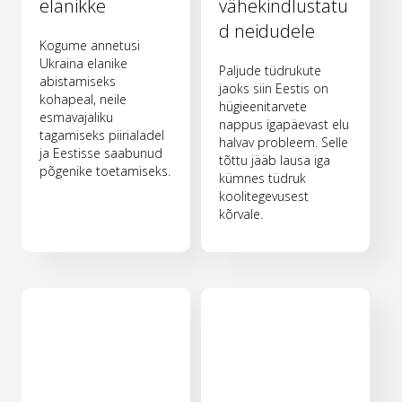
elanikke
vähekindlustatu
d neidudele
Kogume annetusi
Ukraina elanike
Paljude tüdrukute
abistamiseks
jaoks siin Eestis on
kohapeal, neile
hügieenitarvete
esmavajaliku
nappus igapäevast elu
tagamiseks piirialadel
halvav probleem. Selle
ja Eestisse saabunud
tõttu jääb lausa iga
põgenike toetamiseks.
kümnes tüdruk
koolitegevusest
kõrvale.