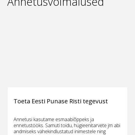
Annetusvõimalused
Toeta Eesti Punase Risti tegevust
Annetusi kasutame esmaabiõppeks ja
ennetustööks. Samuti toidu, hügieenitarvete jm abi
andmiseks vähekindlustatud inimestele ning