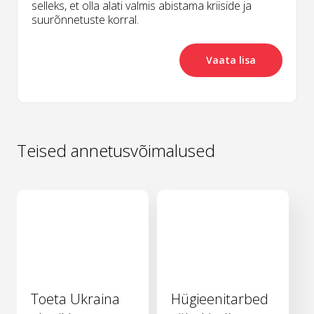
selleks, et olla alati valmis abistama kriiside ja
suurõnnetuste korral.
Vaata lisa
Teised annetusvõimalused
Toeta Ukraina
Hügieenitarbed