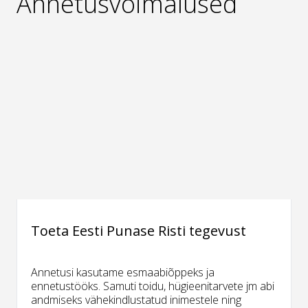
Annetusvõimalused
Toeta Eesti Punase Risti tegevust
Annetusi kasutame esmaabiõppeks ja
ennetustööks. Samuti toidu, hügieenitarvete jm abi
andmiseks vähekindlustatud inimestele ning