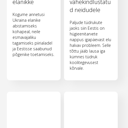
elanikke
vähekindlustatu
d neidudele
Kogume annetusi
Ukraina elanike
Paljude tüdrukute
abistamiseks
jaoks siin Eestis on
kohapeal, neile
hügieenitarvete
esmavajaliku
nappus igapäevast elu
tagamiseks piirialadel
halvav probleem. Selle
ja Eestisse saabunud
tõttu jääb lausa iga
põgenike toetamiseks.
kümnes tüdruk
koolitegevusest
kõrvale.