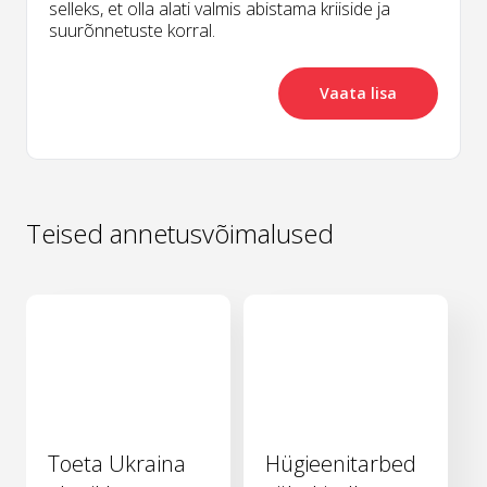
selleks, et olla alati valmis abistama kriiside ja
suurõnnetuste korral.
Vaata lisa
Teised annetusvõimalused
Toeta Ukraina
Hügieenitarbed