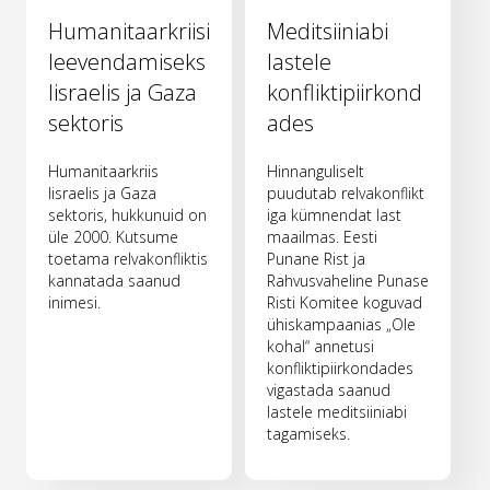
Humanitaarkriisi
Meditsiiniabi
leevendamiseks
lastele
Iisraelis ja Gaza
konfliktipiirkond
sektoris
ades
Humanitaarkriis
Hinnanguliselt
Iisraelis ja Gaza
puudutab relvakonflikt
sektoris, hukkunuid on
iga kümnendat last
üle 2000. Kutsume
maailmas. Eesti
toetama relvakonfliktis
Punane Rist ja
kannatada saanud
Rahvusvaheline Punase
inimesi.
Risti Komitee koguvad
ühiskampaanias „Ole
kohal“ annetusi
konfliktipiirkondades
vigastada saanud
lastele meditsiiniabi
tagamiseks.