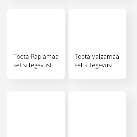
Toeta Raplamaa
Toeta Valgamaa
seltsi tegevust
seltsi tegevust