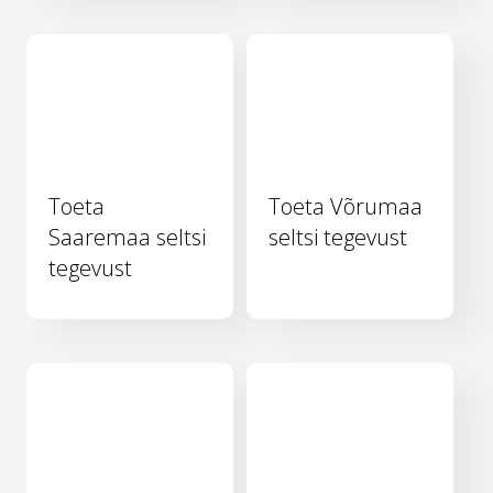
Toeta
Toeta Võrumaa
Saaremaa seltsi
seltsi tegevust
tegevust