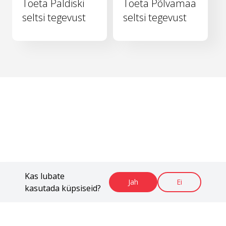
Toeta Paldiski
Toeta Põlvamaa
seltsi tegevust
seltsi tegevust
Kas lubate
Jah
Ei
kasutada küpsiseid?