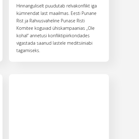
Hinnanguliselt puudutab relvakonflikt iga
kümnendat last maailmas. Eesti Punane
Rist ja Rahvusvaheline Punase Risti
Komitee koguvad ühiskampaanias „Ole
kohal“ annetusi konfliktipiirkondades
vigastada saanud lastele meditsiiniabi
tagamiseks.