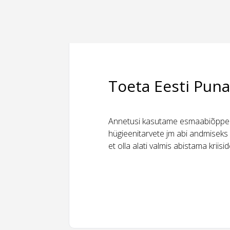
Toeta Eesti Puna
Annetusi kasutame esmaabiõppeks
hügieenitarvete jm abi andmiseks 
et olla alati valmis abistama kriis