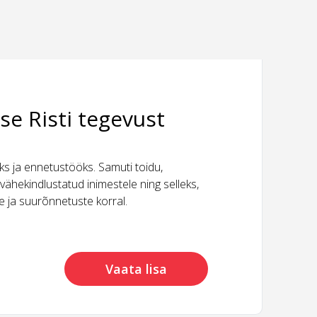
se Risti tegevust
 ja ennetustööks. Samuti toidu,
vähekindlustatud inimestele ning selleks,
ide ja suurõnnetuste korral.
Vaata lisa