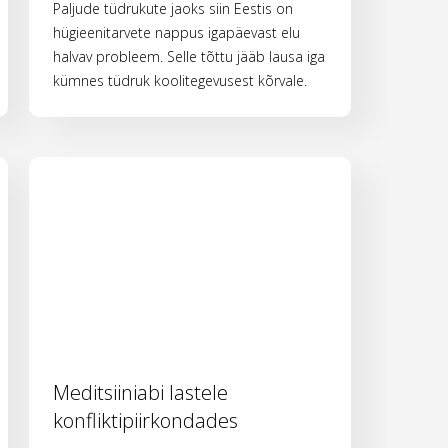
Paljude tüdrukute jaoks siin Eestis on
hügieenitarvete nappus igapäevast elu
halvav probleem. Selle tõttu jääb lausa iga
kümnes tüdruk koolitegevusest kõrvale.
Meditsiiniabi lastele
konfliktipiirkondades