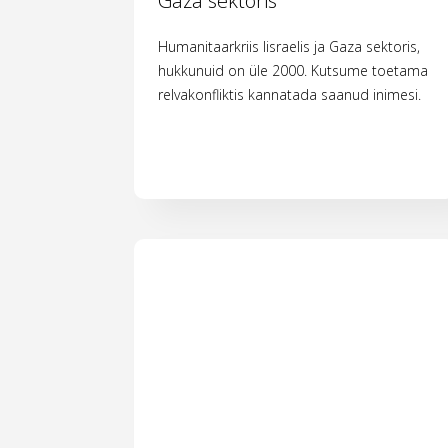
Gaza sektoris
Humanitaarkriis Iisraelis ja Gaza sektoris,
hukkunuid on üle 2000. Kutsume toetama
relvakonfliktis kannatada saanud inimesi.